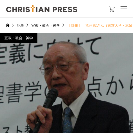

記事
宣教・教会・神学
【訃報】 荒井 献さん（東京大学・恵
宣教・教会・神学