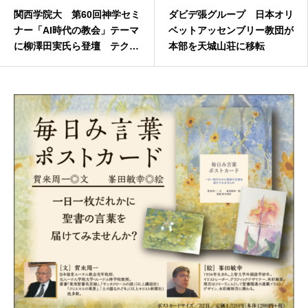
関西学院大 第60回神学セミ
ダビデ張グループ 日本オリ
ナー「AI時代の教会」テーマ
ベットアッセンブリー教団が
に柳澤田実氏ら登壇 テクノ
本部を天城山荘に移転
ロジーと信仰共同体の課題を
多角的に考察