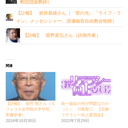
教団隠退教師）
【訃報】 岩井基雄さん（「世の光」「ライフ・ラ
イン」メッセンジャー、清瀬福音自由教会牧師）
【訃報】 星野富弘さん（詩画作家）
関連
【訃報】 佐竹 明さん（元
統一協会の何が問題なのか
フェリス女学院大学学長、
（１） 川島堅二 【宗教
聖書学者）
リテラシー向上委員会】
2024年10月30日
2022年7月29日