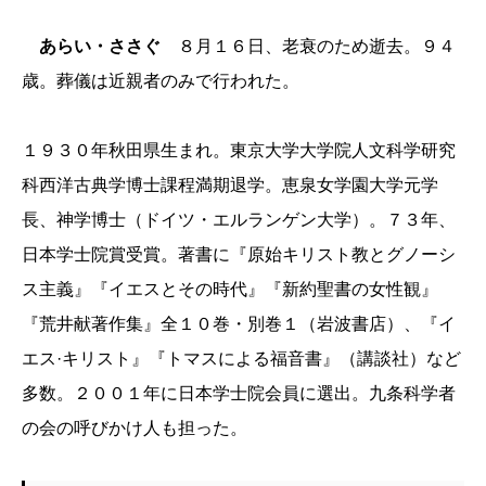
あらい・ささぐ
８月１６日、老衰のため逝去。９４
歳。葬儀は近親者のみで行われた。
１９３０年秋田県生まれ。東京大学大学院人文科学研究
科西洋古典学博士課程満期退学。恵泉女学園大学元学
長、神学博士（ドイツ・エルランゲン大学）。７３年、
日本学士院賞受賞。著書に『原始キリスト教とグノーシ
ス主義』『イエスとその時代』『新約聖書の女性観』
『荒井献著作集』全１０巻・別巻１（岩波書店）、『イ
エス·キリスト』『トマスによる福音書』（講談社）など
多数。２００１年に日本学士院会員に選出。九条科学者
の会の呼びかけ人も担った。