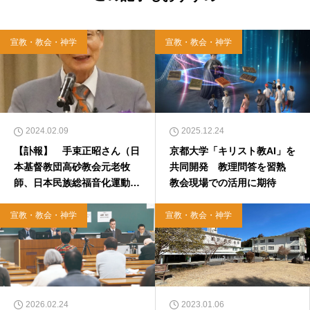
宣教・教会・神学
宣教・教会・神学
2024.02.09
2025.12.24
【訃報】 手束正昭さん（日
京都大学「キリスト教AI」を
本基督教団高砂教会元老牧
共同開発 教理問答を習熟
師、日本民族総福音化運動協
教会現場での活用に期待
議会総裁）
宣教・教会・神学
宣教・教会・神学
2026.02.24
2023.01.06