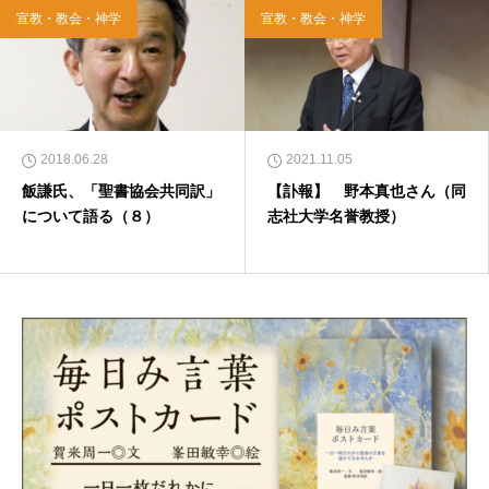
宣教・教会・神学
宣教・教会・神学
2018.06.28
2021.11.05
飯謙氏、「聖書協会共同訳」
【訃報】 野本真也さん（同
について語る（８）
志社大学名誉教授）