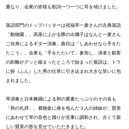
重なり、会衆の皆様も歌詞一つ一つに耳を傾けました。
落語部門のトップバッターは祝福亭一麦さんの古典落語
「動物園」。高座に上がる際の出囃子はなんと一麦さん
ご自身によるギター演奏。曲目は「しあわせなら手をた
たこう」。会衆も「手をたたいて」参加し、演者と観客
の距離がグッと縮まったところで始まった落語は、トラ
に扮（ふん）した男の仕草に引き込まれ大きな笑いに包
まれました。
琴演奏と日本舞踊による和の要素たっぷりのその名も
「和の礼拝」。着物姿に身を包んだ３人の姉妹が、賛美
にあわせて琴の音色と踊りが見事に調和され、古くて新
しい賛美の形を見せていただきました。