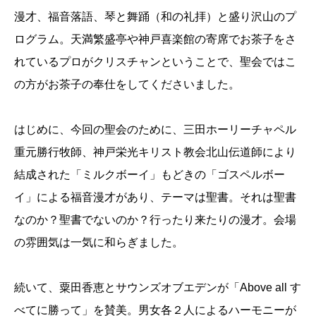
漫才、福音落語、琴と舞踊（和の礼拝）と盛り沢山のプ
ログラム。天満繁盛亭や神戸喜楽館の寄席でお茶子をさ
れているプロがクリスチャンということで、聖会ではこ
の方がお茶子の奉仕をしてくださいました。
はじめに、今回の聖会のために、三田ホーリーチャペル
重元勝行牧師、神戸栄光キリスト教会北山伝道師により
結成された「ミルクボーイ」もどきの「ゴスペルボー
イ」による福音漫才があり、テーマは聖書。それは聖書
なのか？聖書でないのか？行ったり来たりの漫才。会場
の雰囲気は一気に和らぎました。
続いて、粟田香恵とサウンズオブエデンが「Above all す
べてに勝って」を賛美。男女各２人によるハーモニーが