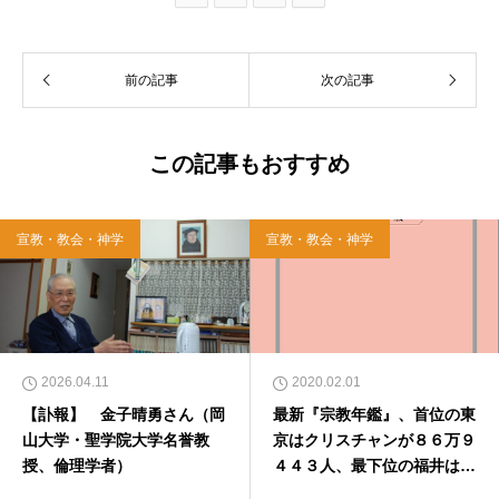
前の記事
次の記事
この記事もおすすめ
宣教・教会・神学
宣教・教会・神学
2026.04.11
2020.02.01
【訃報】 金子晴勇さん（岡
最新『宗教年鑑』、首位の東
山大学・聖学院大学名誉教
京はクリスチャンが８６万９
授、倫理学者）
４４３人、最下位の福井は２
２３４人 県別ランキング