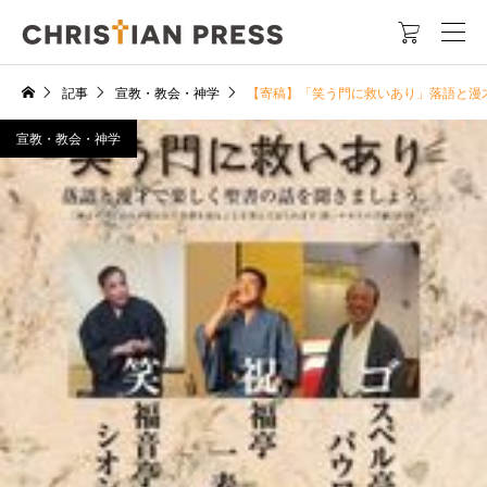

記事
宣教・教会・神学
【寄稿】「笑う門に救いあり」落語と漫
宣教・教会・神学