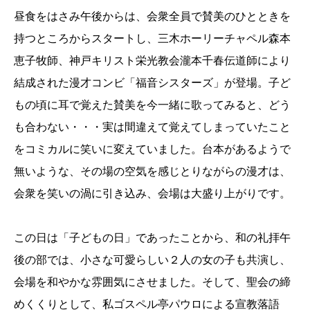
昼食をはさみ午後からは、会衆全員で賛美のひとときを
持つところからスタートし、三木ホーリーチャペル森本
恵子牧師、神戸キリスト栄光教会瀧本千春伝道師により
結成された漫才コンビ「福音シスターズ」が登場。子ど
もの頃に耳で覚えた賛美を今一緒に歌ってみると、どう
も合わない・・・実は間違えて覚えてしまっていたこと
をコミカルに笑いに変えていました。台本があるようで
無いような、その場の空気を感じとりながらの漫才は、
会衆を笑いの渦に引き込み、会場は大盛り上がりです。
この日は「子どもの日」であったことから、和の礼拝午
後の部では、小さな可愛らしい２人の女の子も共演し、
会場を和やかな雰囲気にさせました。そして、聖会の締
めくくりとして、私ゴスペル亭パウロによる宣教落語