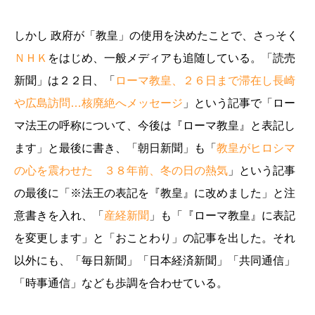
しかし 政府が「教皇」の使用を決めたことで、さっそく
ＮＨＫ
をはじめ、一般メディアも追随している。「読売
新聞」は２２日、「
ローマ教皇、２６日まで滞在し長崎
や広島訪問…核廃絶へメッセージ
」という記事で「ロー
マ法王の呼称について、今後は『ローマ教皇』と表記し
ます」と最後に書き、「朝日新聞」も「
教皇がヒロシマ
の心を震わせた ３８年前、冬の日の熱気
」という記事
の最後に「※法王の表記を『教皇』に改めました」と注
意書きを入れ、「
産経新聞
」も「『ローマ教皇』に表記
を変更します」と「おことわり」の記事を出した。それ
以外にも、「毎日新聞」「日本経済新聞」「共同通信」
「時事通信」なども歩調を合わせている。