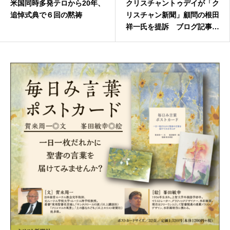
米国同時多発テロから20年、
クリスチャントゥデイが「ク
追悼式典で６回の黙祷
リスチャン新聞」顧問の根田
祥一氏を提訴 ブログ記事拡
散で「甚大な被害受けた」と
損害賠償を請求