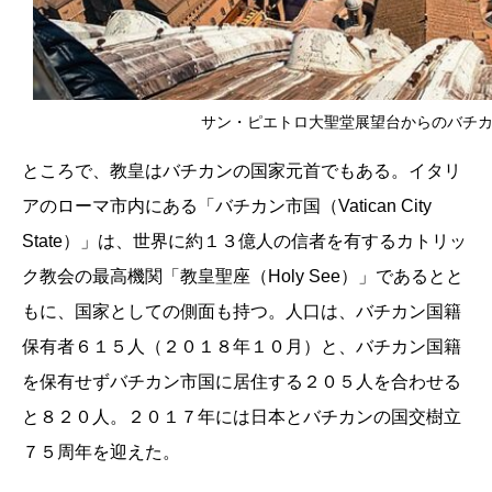
サン・ピエトロ大聖堂展望台からのバチカンの眺め
ところで、教皇はバチカンの国家元首でもある。イタリ
アのローマ市内にある「バチカン市国（Vatican City
State）」は、世界に約１３億人の信者を有するカトリッ
ク教会の最高機関「教皇聖座（Holy See）」であるとと
もに、国家としての側面も持つ。人口は、バチカン国籍
保有者６１５人（２０１８年１０月）と、バチカン国籍
を保有せずバチカン市国に居住する２０５人を合わせる
と８２０人。２０１７年には日本とバチカンの国交樹立
７５周年を迎えた。