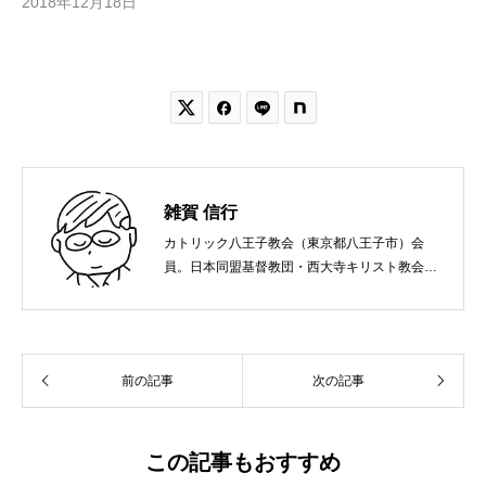
2018年12月18日


雑賀 信行
カトリック八王子教会（東京都八王子市）会
員。日本同盟基督教団・西大寺キリスト教会
（岡山市）で受洗。１９６５年、兵庫県生ま
れ。関西学院大学社会学部卒業。９０年代、い
のちのことば社で「いのちのことば」「百万人
の福音」の編集責任者を務め、新教出版社を経
前の記事
次の記事
て、雜賀編集工房として独立。
この記事もおすすめ