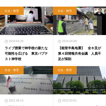
社会・教育
社会・教育
2019.04.20
2024.04.08
ライブ授業で神学校の新たな
【能登半島地震】 全キ災が
可能性を広げる 東京バプテ
第４回情報共有会議 人員不
スト神学校
足が深刻
社会・教育
社会・教育
2021.09.13
2022.03.01