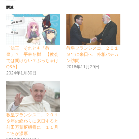
関連
「法王」それとも「教
教皇フランシスコ、２０１
皇」？ 平林冬樹 【教会
９年に来日へ 外相バチカ
では聞けない？ぶっちゃけ
ン訪問
Q&A】
2018年11月29日
2024年1月30日
教皇フランシスコ、２０１
９年の終わりに来日すると
前田万葉枢機卿に １１月
ごろが濃厚