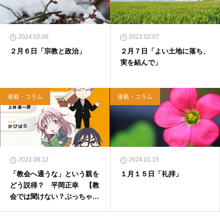
2024.02.06
2023.02.07
２月６日「宗教と政治」
２月７日「よい土地に落ち、
実を結んで」
連載・コラム
連載・コラム
2022.08.12
2024.01.15
「教会へ通うな」という親を
１月１５日「礼拝」
どう説得？ 平岡正幸 【教
会では聞けない？ぶっちゃけ
Q&A】