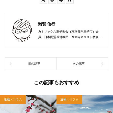
雑賀 信行
カトリック八王子教会（東京都八王子市）会
員。日本同盟基督教団・西大寺キリスト教会
（岡山市）で受洗。１９６５年、兵庫県生ま
れ。関西学院大学社会学部卒業。９０年代、い
のちのことば社で「いのちのことば」「百万人
の福音」の編集責任者を務め、新教出版社を経
前の記事
次の記事
て、雜賀編集工房として独立。
この記事もおすすめ
連載・コラム
連載・コラム