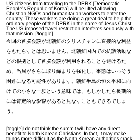
US citizens from traveling to the DPRK [Democratic
People’s Republic of Korea] will be lifted allowing
Christian NGOs and humanitarian workers to enter the
country. These workers are doing a great deal to help the
ordinary people of the DPRK in the name of Jesus Christ.
The US-imposed travel restriction interferes seriously with
that mission. [/toggle]
今回の首脳会談が北朝鮮のクリスチャンに直接的な利益
をもたらすとは思いません。北朝鮮国内での抗議活動な
どの根拠として首脳会談が利用されることを避けるた
め、当局がさらに取り締まりを強化し、事態はいっそう
困難になる可能性があります。朝鮮半島の恒久平和に向
けての小さな一歩という意味では、もしかしたら長期的
には肯定的な影響があると見なすこともできるでしょ
う。
[toggle]I do not think the summit will have any direct
benefit to North Korean Christians. In fact, it may make
things more difficult as the North Korean authorities crack