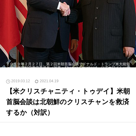
２０１９年２月２７日、第２回米朝首脳会談でドナルド・トランプ米大統領
と金正恩朝鮮労働党委員長（写真：Shealah Craighead、公式ホワイトハウ
ス写真）
2019.03.12
2021.04.19
【米クリスチャニティ・トゥデイ】米朝
首脳会談は北朝鮮のクリスチャンを救済
するか（対訳）