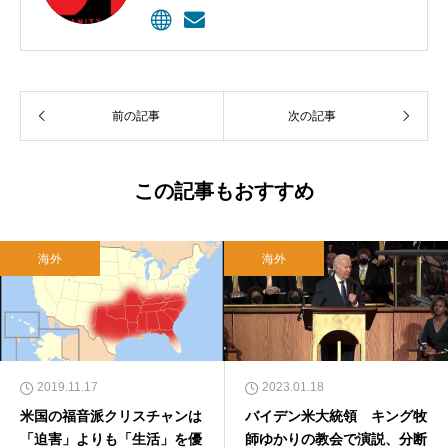
ラハムと編集長カール・ヘンリーにより創刊さ
れた、クリスチャンのための定期刊行物。９６
年、ウェブサイトが開設されて記事掲載が始め
られた。雑誌は今、５００万以上のクリスチャ
ン指導者に毎月届けられ、オンラインの購読者
前の記事
次の記事
は１０００万に上る。
この記事もおすすめ
海外
海外
2019.11.17
2023.01.18
米国の福音派クリスチャンは
バイデン米大統領 キング牧
「迫害」よりも「生活」を優
師ゆかりの教会で演説、分断