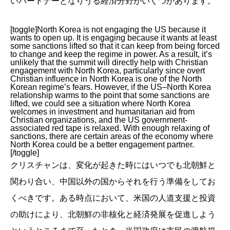
いパートナーとなりうる経済分野がいくつかあります。
[toggle]North Korea is not engaging the US because it
wants to open up. It is engaging because it wants at least
some sanctions lifted so that it can keep from being forced
to change and keep the regime in power. As a result, it’s
unlikely that the summit will directly help with Christian
engagement with North Korea, particularly since overt
Christian influence in North Korea is one of the North
Korean regime’s fears. However, if the US–North Korea
relationship warms to the point that some sanctions are
lifted, we could see a situation where North Korea
welcomes in investment and humanitarian aid from
Christian organizations, and the US government-
associated red tape is relaxed. With enough relaxing of
sanctions, there are certain areas of the economy where
North Korea could be a better engagement partner.
[/toggle]
クリスチャンは、変化が起きた時にはいつでも北朝鮮と
関わり合い、中国以外の国からそれを行う準備をしてお
くべきです。ある時点において、米国の人道支援と投資
の助けにより、北朝鮮の非核化と経済発展を促進しよう