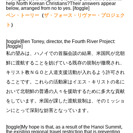
help North Korean Christians?Their answers appear
below, arranged from no to yes. [/toggle]
ベン・トーリー
（
ザ・フォース・リヴァー・プロジェク
ト
）
[toggle]Ben Torrey, director, the Fourth River Project:
[/toggle]
私の望みは、ハノイでの首脳会談の結果、米国民が北朝
鮮に渡航することを妨げている既存の規制が撤廃され、
キリスト教ＮＧＯと人道支援活動が入れるよう許可され
ることです。これらの活動家はイエス・キリストの名に
おいて北朝鮮の普通の人々を援助するために多大な貢献
をしています。米国が課した渡航規制は、そのミッショ
ンにとって深刻な妨害となっています。
[toggle]My hope is that, as a result of the Hanoi Summit,
the existing regional travel restriction that is preventing