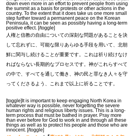
down even more in an effort to prevent people from using
the summit as a basis for protests or other actions in the
country. To the extent that it does take us one more small
step further toward a permanent peace on the Korean
Peninsula, it can be seen as possibly having a long-term
positive effect. [/toggle]
人権と信教の自由についての深刻な問題があることを決
して忘れずに、可能な限りあらゆる手段を用いて、北朝
鮮に関与し続けることが重要です。これは祈り続けなけ
ればならない長期的なプロセスです。神がこれらすべて
の中で、すべてを通して働き、神の民と罪なき人々を守
ってくださるよう、これまで以上に祈ることです。
[toggle]It is important to keep engaging North Korea in
whatever way is possible, never forgetting the severe
human rights and religious liberty issues. This is a long-
term process that must be bathed in prayer. Pray more
than ever before for God to work in and through all these
things as well as to protect his people and those who are
innocent. [/toggle]