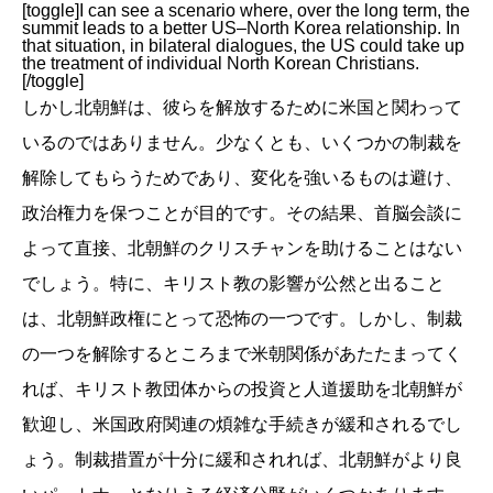
[toggle]I can see a scenario where, over the long term, the
summit leads to a better US–North Korea relationship. In
that situation, in bilateral dialogues, the US could take up
the treatment of individual North Korean Christians.
[/toggle]
しかし北朝鮮は、彼らを解放するために米国と関わって
いるのではありません。少なくとも、いくつかの制裁を
解除してもらうためであり、変化を強いるものは避け、
政治権力を保つことが目的です。その結果、首脳会談に
よって直接、北朝鮮のクリスチャンを助けることはない
でしょう。特に、キリスト教の影響が公然と出ること
は、北朝鮮政権にとって恐怖の一つです。しかし、制裁
の一つを解除するところまで米朝関係があたたまってく
れば、キリスト教団体からの投資と人道援助を北朝鮮が
歓迎し、米国政府関連の煩雑な手続きが緩和されるでし
ょう。制裁措置が十分に緩和されれば、北朝鮮がより良