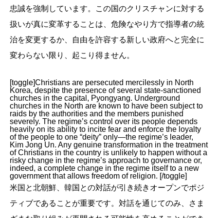
忠誠を強制しています。この国のクリスチャンに対する
扱いが真に変革することは、危険なやり方で指導者の統
治を変更するか、自由を許容する新しい政府へと完全に
変わらない限り、起こり得ません。
[toggle]Christians are persecuted mercilessly in North
Korea, despite the presence of several state-sanctioned
churches in the capital, Pyongyang. Underground
churches in the North are known to have been subject to
raids by the authorities and the members punished
severely. The regime’s control over its people depends
heavily on its ability to incite fear and enforce the loyalty
of the people to one “deity” only—the regime’s leader,
Kim Jong Un. Any genuine transformation in the treatment
of Christians in the country is unlikely to happen without a
risky change in the regime’s approach to governance or,
indeed, a complete change in the regime itself to a new
government that allows freedom of religion. [/toggle]
米国と北朝鮮、韓国との対話が引き続きオープンでポジ
ティブであることが重要です。対話を通じてのみ、さま