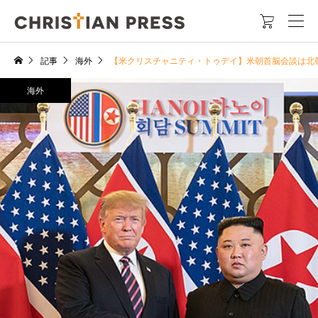

記事
海外
【米クリスチャニティ・トゥデイ】米朝首脳会談は北
海外