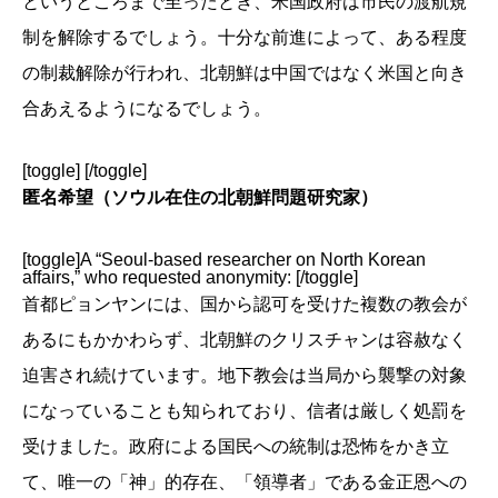
というところまで至ったとき、米国政府は市民の渡航規
制を解除するでしょう。十分な前進によって、ある程度
の制裁解除が行われ、北朝鮮は中国ではなく米国と向き
合あえるようになるでしょう。
[toggle] [/toggle]
匿名希望（ソウル在住の北朝鮮問題研究家）
[toggle]A “Seoul-based researcher on North Korean
affairs,” who requested anonymity: [/toggle]
首都ピョンヤンには、国から認可を受けた複数の教会が
あるにもかかわらず、北朝鮮のクリスチャンは容赦なく
迫害され続けています。地下教会は当局から襲撃の対象
になっていることも知られており、信者は厳しく処罰を
受けました。政府による国民への統制は恐怖をかき立
て、唯一の「神」的存在、「領導者」である金正恩への