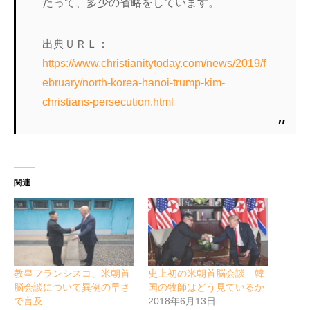
たって、多少の省略をしています。
出典ＵＲＬ：
https://www.christianitytoday.com/news/2019/f
ebruary/north-korea-hanoi-trump-kim-
christians-persecution.html
関連
教皇フランシスコ、米朝首
史上初の米朝首脳会談 韓
脳会談について異例の早さ
国の牧師はどう見ているか
で言及
2018年6月13日