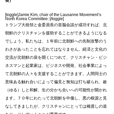
長）
[toggle]Jamie Kim, chair of the Lausanne Movement’s
North Korea Committee: [/toggle]
トランプ大統領と金委員長の首脳会談が成功すれば、北
朝鮮のクリスチャンを援助することができるようになる
でしょう。私たちは、１年前に北朝鮮への先制攻撃のう
わさがあったことを忘れてはなりません。経済と文化の
交流が北朝鮮の扉を開くにつれて、クリスチャン・ビジ
ネスマンと起業家は、ビジネスや開発、社会事業によっ
て北朝鮮の人々を支援することができます。人間同士の
意味ある触れ合いによって偏見と無知は打ち破られ、赦
（ゆる）しと和解、生の分かち合いへの可能性が開かれ
ます。７０年にわたって北朝鮮を中傷し、悪の根源と見
なしてきましたが、クリスチャンにとっては橋渡しの道