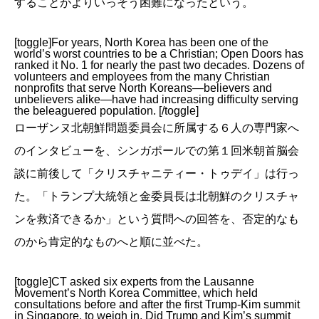
することがよりいっそう困難になったという。
[toggle]For years, North Korea has been one of the
world’s worst countries to be a Christian; Open Doors has
ranked it No. 1 for nearly the past two decades. Dozens of
volunteers and employees from the many Christian
nonprofits that serve North Koreans—believers and
unbelievers alike—have had increasing difficulty serving
the beleaguered population. [/toggle]
ローザンヌ北朝鮮問題委員会に所属する６人の専門家へ
のインタビューを、シンガポールでの第１回米朝首脳会
談に前後して「クリスチャニティー・トゥデイ」は行っ
た。「トランプ大統領と金委員長は北朝鮮のクリスチャ
ンを救済できるか」という質問への回答を、否定的なも
のから肯定的なものへと順に並べた。
[toggle]CT asked six experts from the Lausanne
Movement’s North Korea Committee, which held
consultations before and after the first Trump-Kim summit
in Singapore, to weigh in. Did Trump and Kim’s summit