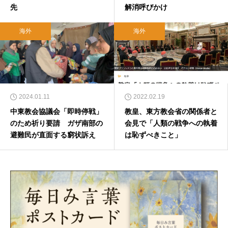
先
解消呼びかけ
海外
海外
2024.01.11
2022.02.19
中東教会協議会「即時停戦」
教皇、東方教会省の関係者と
のため祈り要請 ガザ南部の
会見で「人類の戦争への執着
避難民が直面する窮状訴え
は恥ずべきこと」