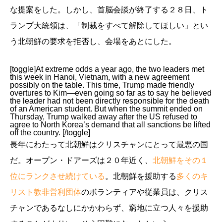
な提案をした。しかし、首脳会談が終了する２８日、ト
ランプ大統領は、「制裁をすべて解除してほしい」とい
う北朝鮮の要求を拒否し、会場をあとにした。
[toggle]At extreme odds a year ago, the two leaders met
this week in Hanoi, Vietnam, with a new agreement
possibly on the table. This time, Trump made friendly
overtures to Kim—even going so far as to say he believed
the leader had not been directly responsible for the death
of an American student. But when the summit ended on
Thursday, Trump walked away after the US refused to
agree to North Korea’s demand that all sanctions be lifted
off the country. [/toggle]
長年にわたって北朝鮮はクリスチャンにとって最悪の国
だ。オープン・ドアーズは２０年近く、
北朝鮮をその１
位にランクさせ続けている
。北朝鮮を援助する
多くのキ
リスト教非営利団体
のボランティアや従業員は、クリス
チャンであるなしにかかわらず、窮地に立つ人々を援助