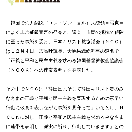
韓国での尹錫悦（ユン・ソンニョル）大統領＝
写真
＝
による非常戒厳宣言の発令と、議会、市民の抵抗で解除
に至った事態を受け、日本キリスト教協議会（ＮＣＣ）
は１２月４日、吉髙叶議長、大嶋果織総幹事の連名で
「正義と平和と民主主義を求める韓国基督教教会協議会
（ＮＣＣＫ）への連帯表明」を発表した。
その中でＮＣＣは「韓国国民そして韓国キリスト者のみ
なさまの正義と平和と民主主義
を実現するための素早い
行動に敬意を表しながら事態を見守って」いるとし、Ｎ
ＣＣＫに対し「正義と平和と民主主義を求めるみなさま
に連帯を表明し、誠実に祈り、行動していきます」との