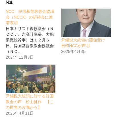
関連
NCC 韓国基督教教会協議
会（NCCK）の祈祷会に連
帯表明
日本キリスト教協議会（Ｎ
ＣＣＪ、吉髙叶議長、大嶋
尹錫悦大統領の罷免受け
果織総幹事）は１２月６
日韓NCCが声明
日、韓国基督教教会協議会
2025年4月8日
（ＮＣ…
2024年12月9日
尹錫悦大統領に対する韓国
教会の声 松山健作 【こ
の世界の片隅から】
2025年4月11日