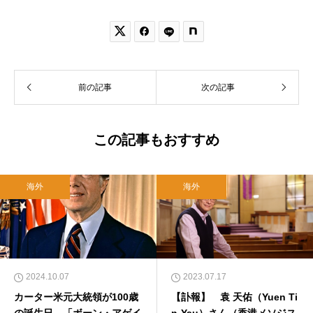


前の記事
次の記事
この記事もおすすめ
海外
海外
2024.10.07
2023.07.17
カーター米元大統領が100歳
【訃報】 袁 天佑（Yuen Ti
の誕生日 「ボーン・アゲイ
n-Yau）さん（香港メソジス