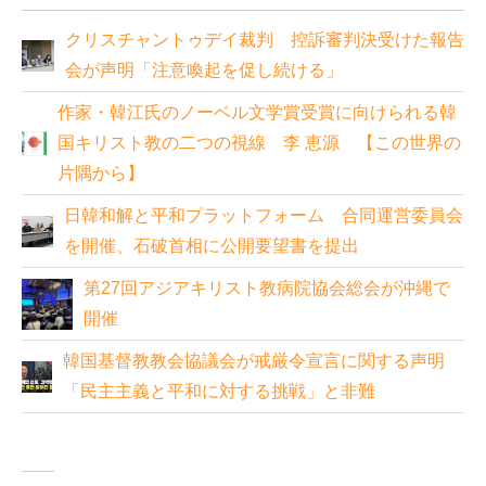
クリスチャントゥデイ裁判 控訴審判決受けた報告
会が声明「注意喚起を促し続ける」
作家・韓江氏のノーベル文学賞受賞に向けられる韓
国キリスト教の二つの視線 李 恵源 【この世界の
片隅から】
日韓和解と平和プラットフォーム 合同運営委員会
を開催、石破首相に公開要望書を提出
第27回アジアキリスト教病院協会総会が沖縄で
開催
韓国基督教教会協議会が戒厳令宣言に関する声明
「民主主義と平和に対する挑戦」と非難