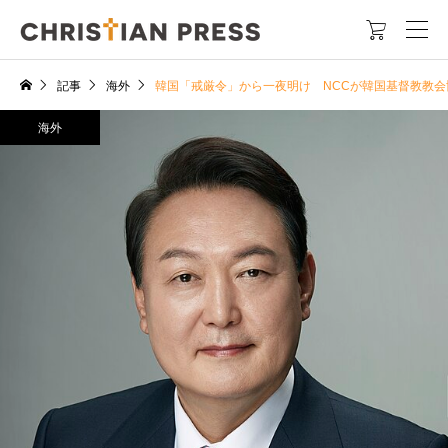

記事
海外
韓国「戒厳令」から一夜明け NCCが韓国基督教教会
海外