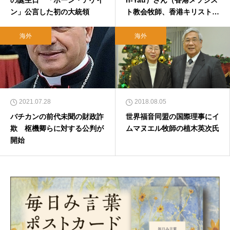
ン」公言した初の大統領
ト教会牧師、香港キリスト教
協議会元議長）
海外
海外
2021.07.28
2018.08.05
バチカンの前代未聞の財政詐
世界福音同盟の国際理事にイ
欺 枢機卿らに対する公判が
ムマヌエル牧師の植木英次氏
開始