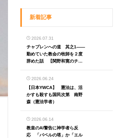
新着記事
2026.07.31
チャプレンへの道 其之1――
勤めていた教会の牧師を２度
辞めた話 【関野和寛のチャ
プレン奮闘記】第32回
2026.06.24
【日本YWCA】 憲法は、活
かすも殺すも国民次第 南野
森（憲法学者）
2026.06.14
教皇のAI警告に神学者ら反
応 「バベルの塔」か「エル