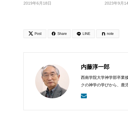
2019年6月18日
2023年9月1


Post
Share
LINE
note
内藤淳一郎
西南学院大学神学部卒業
クの神学の学びから、鹿
本バプテスト連盟常務理