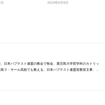
4日
2019年6月9日
後、日本バプテスト連盟の教会で牧会、鹿児島大学哲学科のカトリッ
児島ラ・サール高校でも教える。日本バプテスト連盟宣教室主事、日
事を８年間務める。