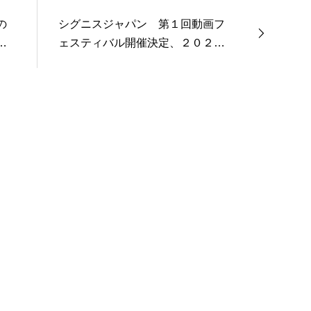
の
シグニスジャパン 第１回動画フ
、
ェスティバル開催決定、２０２４
年４月より作品の募集開始