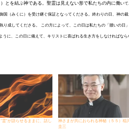
）とを結ぶ神である。聖霊は見えない形で私たちの内に働
いて
御国（みくに）を受け継ぐ保証となってくださ
る。終わりの日、神の裁
執り成してくだ
さる。 この方によって、この日は私たちの「贖いの日
いように、この日に備えて、キリストに喜ばれる生き方をしなければなら
”霊”が語らせるままに、話し
神さまが共におられる神秘（５５）稲
圭三