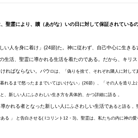
は、聖霊により、贖（あがな）いの日に対して保証されているの
新しい人を身に着け」(24節)た。神に従わず、自己中心に生きる
)の生活、聖霊に導かれる生活を着たのである。だから、キリス
ればならない。パウ
ロは、「偽りを捨て、それぞれ隣人に対して
゙暮れるまで怒ったままでいてはいけない」(26節）、「その人を造り上け
等々と、新しい人にふさわしい生き方を具体的、かつ詳細に語る 。
に導かれる者となった新しい人にふさわしい生活で
あると語る 。
る 」 と告白させる( Iコ
リント12・3)。聖霊は、私たちの内に神の愛
。