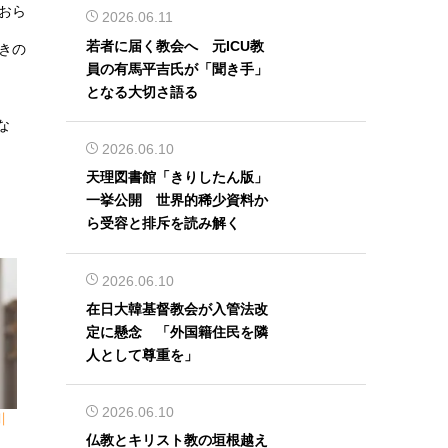
おら
2026.06.11
若者に届く教会へ 元ICU教
きの
員の有馬平吉氏が「聞き手」
」
となる大切さ語る
な
2026.06.10
天理図書館「きりしたん版」
一挙公開 世界的稀少資料か
ら受容と排斥を読み解く
2026.06.10
在日大韓基督教会が入管法改
定に懸念 「外国籍住民を隣
人として尊重を」
2026.06.10
川
仏教とキリスト教の垣根越え