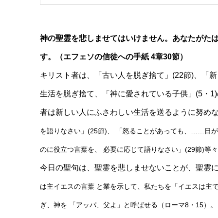
神の聖霊を悲しませてはいけません。あなたがた
す。（エフェソの信徒への手紙 4章30節）
キリスト者は、「古い人を脱ぎ捨て」(22節)、「
生活を脱ぎ捨て、「神に愛されている子供」(5・1
者は新しい人にふさわしい生活を送るように努めなけ
を語りなさい」(25節)、 「怒ることがあっても、……日か
のに役立つ言葉を、 必要に応じて語りなさい」(29節)
今日の聖句は、聖霊を悲しませないことが、聖霊
は主イエスの言葉 と業を示して、私たちを「イエスは主であ
ぎ、神を 「アッパ、父よ」と呼ばせる（ローマ8・15）