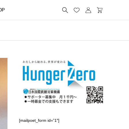




OP
[mailpoet_form id=”1″]