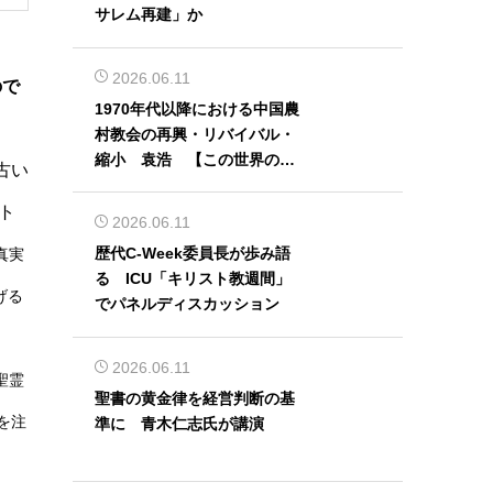
サレム再建」か
2026.06.11
で
1970年代以降における中国農
村教会の再興・リバイバル・
縮小 袁浩 【この世界の片
古い
隅から】
ト
2026.06.11
歴代C-Week委員長が歩み語
真実
る ICU「キリスト教週間」
゙る
でパネルディスカッション
2026.06.11
聖霊
聖書の黄金律を経営判断の基
を注
準に 青木仁志氏が講演