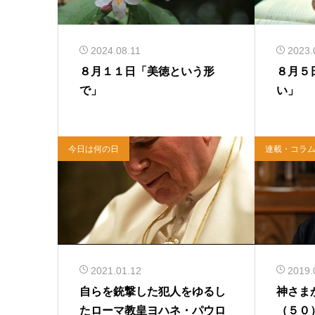
2024.08.11
2023.
８月１１日「美徳という形
８月５
で」
い」
今日は何の日
連載・コラ
2021.01.12
2019.
自らを銃撃した犯人をゆるし
神さま
たローマ教皇ヨハネ・パウロ
（５０