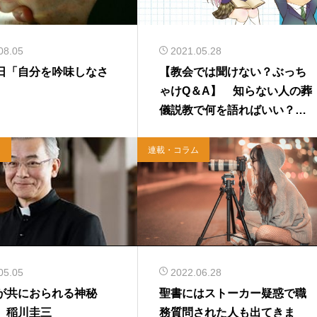
08.05
2021.05.28
日「自分を吟味しなさ
【教会では聞けない？ぶっち
ゃけQ＆A】 知らない人の葬
儀説教で何を語ればいい？
上林順一郎
ム
連載・コラム
05.05
2022.06.28
が共におられる神秘
聖書にはストーカー疑惑で職
）稲川圭三
務質問された人も出てきま