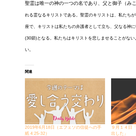
聖霊は唯一の神の一つの名であり、父と御子（みこ
れる霊なるキリストである。聖霊のキリストは、私たちが
座で、キリストは私たちの弁護者として立ち、父なる神に
(30節)となる。私たちはキリストを悲しませることがな
い。
関連
2019年6月18日（エフェソの信徒への手
９月１４日「
紙 4:25-32）
出した」