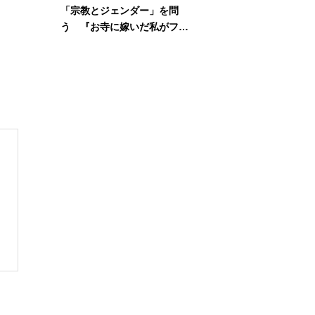
「宗教とジェンダー」を問
う 『お寺に嫁いだ私がフェ
ミニズムに出会って考えたこ
と』刊行記念イベント