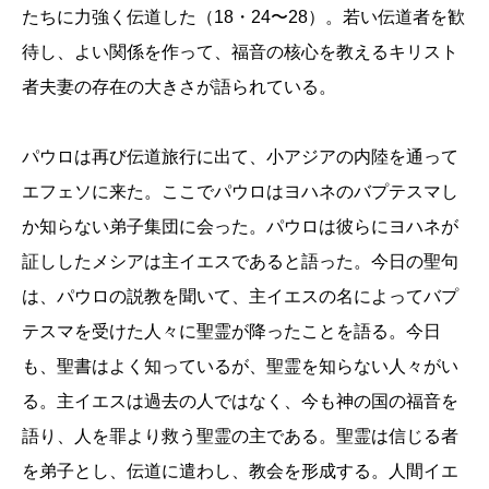
たちに力強く伝道した（18・24〜28
）
。若い伝道者を歓
待し、よい関係を作って、福音の核心を教えるキリスト
者夫妻の存在の大きさが語られている。
パウロは再び伝道旅行に出て、小アジアの内陸を通って
エフェソに来た。ここでパウロはヨハネのバプテスマし
か知らない弟子集団に会った。パウロは彼らにヨハネが
証ししたメシアは主イエスであると語った。今日の聖句
は、パウロの説教を聞いて、主イエスの名によってバプ
テスマを受けた人々に聖霊が降ったことを語る。今日
も、聖書はよく知っているが、聖霊を知らない人々がい
る。主イエスは過去の人ではなく、今も神の国の福音を
語り、人を罪より救う聖霊の主である。聖霊は信じる者
を弟子とし、伝道に遣わし、教会を形成する。人間イエ