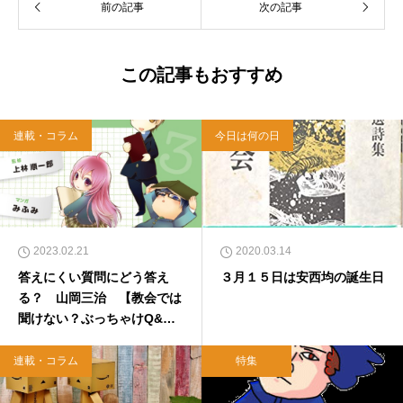
前の記事
次の記事
この記事もおすすめ
連載・コラム
今日は何の日
2023.02.21
2020.03.14
答えにくい質問にどう答え
３月１５日は安西均の誕生日
る？ 山岡三治 【教会では
聞けない？ぶっちゃけQ&
A】
連載・コラム
特集