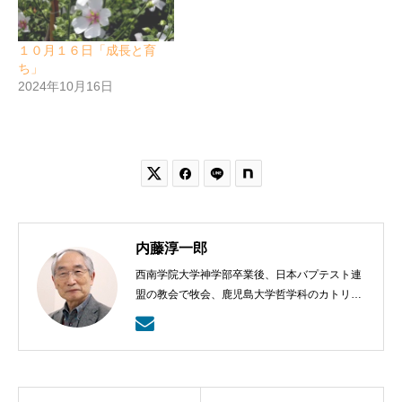
１０月１６日「成長と育
ち」
2024年10月16日


内藤淳一郎
西南学院大学神学部卒業後、日本バプテスト連
盟の教会で牧会、鹿児島大学哲学科のカトリッ
クの神学の学びから、鹿児島ラ・サール高校で
も教える。日本バプテスト連盟宣教室主事、日
本バプテスト連盟常務理事を８年間務める。