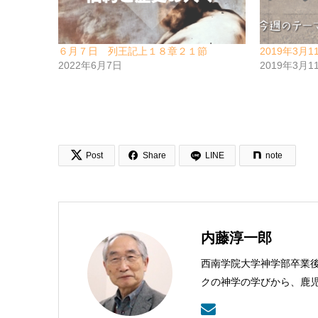
６月７日 列王記上１８章２１節
2019年3月1
2022年6月7日
2019年3月1


Post
Share
LINE
note
内藤淳一郎
西南学院大学神学部卒業
クの神学の学びから、鹿
本バプテスト連盟常務理