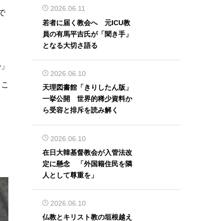
2026.06.11
で
若者に届く教会へ 元ICU教
員の有馬平吉氏が「聞き手」
となる大切さ語る
か」
2026.06.10
。こ
天理図書館「きりしたん版」
一挙公開 世界的稀少資料か
」
ら受容と排斥を読み解く
2026.06.10
在日大韓基督教会が入管法改
定に懸念 「外国籍住民を隣
人として尊重を」
2026.06.10
仏教とキリスト教の垣根越え