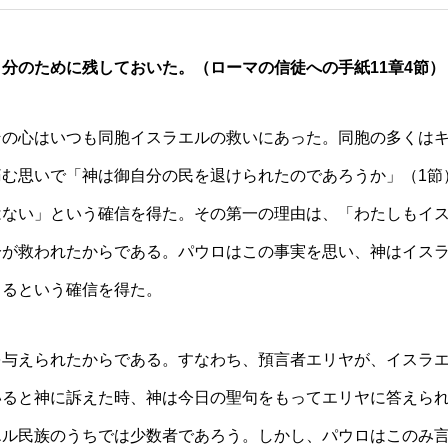
分のために残しておいた。（ローマの信徒への手紙11章4節）
その心はいつも同胞イスラエルの救いにあった。同胞の多くは
む思いで「神は御自分の民を退けられたのであろうか」（1節
はない」という確信を得た。その第一の理由は、「わたしもイ
分が救われたからである。パウロはこの事実を思い、神はイス
さるという確信を得た。
を与えられたからである。すなわち、預言者エリヤが、イスラ
いると神に訴えた時、神は今日の聖句をもってエリヤに答えら
エル民族のうちでは少数者であろう。しかし、パウロはこのみ