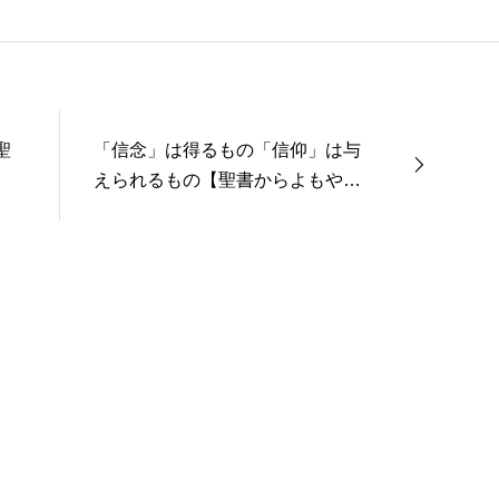
聖
「信念」は得るもの「信仰」は与
えられるもの【聖書からよもやま
話３６６】