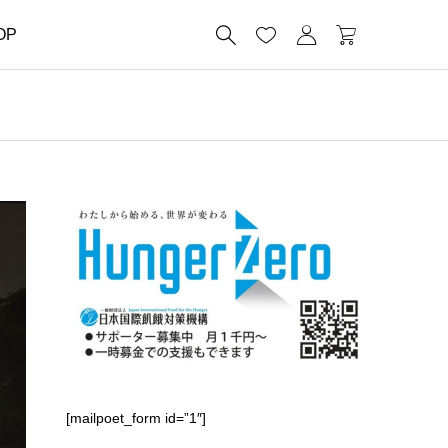




OP
[mailpoet_form id=”1″]