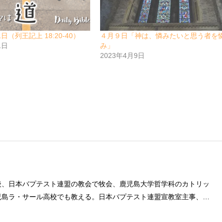
1日（列王記上 18:20-40）
４月９日「神は、憐みたいと思う者を
1日
み」
2023年4月9日
後、日本バプテスト連盟の教会で牧会、鹿児島大学哲学科のカトリッ
児島ラ・サール高校でも教える。日本バプテスト連盟宣教室主事、日
事を８年間務める。