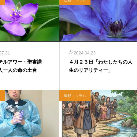
07.31
2024.04.23
テルアワー・聖書講
４月２３日「わたしたちの人
人一人の命の土台
生のリアリティー」
ム
連載・コラム