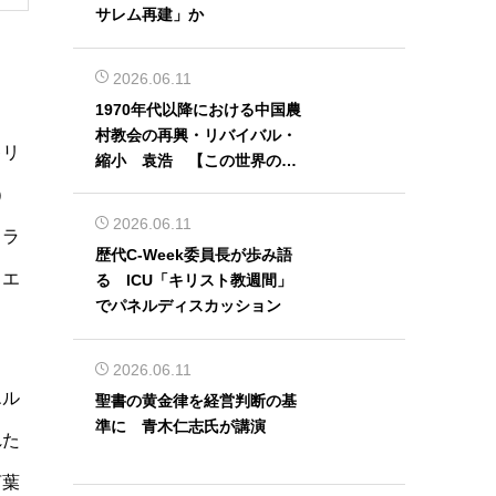
サレム再建」か
2026.06.11
1970年代以降における中国農
村教会の再興・リバイバル・
キリ
縮小 袁浩 【この世界の片
隅から】
）
2026.06.11
スラ
歴代C-Week委員長が歩み語
ラエ
る ICU「キリスト教週間」
でパネルディスカッション
2026.06.11
エル
聖書の黄金律を経営判断の基
準に 青木仁志氏が講演
れた
言葉