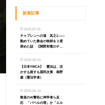
新着記事
2026.07.31
チャプレンへの道 其之1――
勤めていた教会の牧師を２度
辞めた話 【関野和寛のチャ
プレン奮闘記】第32回
2026.06.24
【日本YWCA】 憲法は、活
かすも殺すも国民次第 南野
森（憲法学者）
2026.06.14
教皇のAI警告に神学者ら反
応 「バベルの塔」か「エル