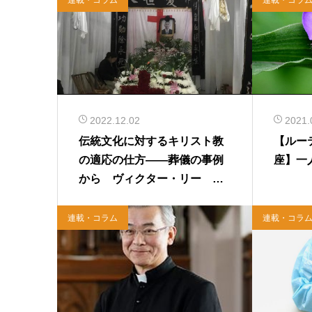
2022.12.02
2021.
伝統文化に対するキリスト教
【ルー
の適応の仕方――葬儀の事例
座】一
から ヴィクター・リー
【東アジアのリアル】
連載・コラム
連載・コラ