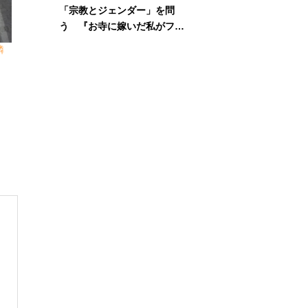
「宗教とジェンダー」を問
う 『お寺に嫁いだ私がフェ
ミニズムに出会って考えたこ
憐
と』刊行記念イベント