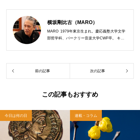
横坂剛比古（MARO）
MARO 1979年東京生まれ。慶応義塾大学文学
部哲学科、バークリー音楽大学CWP卒。 キリ
スト教会をはじめ、お寺や神社のサポートも行
う宗教法人専門の行政書士。2020年7月よりク
リスチャンプレスのディレクターに。 10万人
以上のフォロワーがいるツイッターアカウント
前の記事
次の記事
「上馬キリスト教会（@kamiumach）」の運営
を行う「まじめ担当」。 著書に『聖書を読んだ
ら哲学がわかった 〜キリスト教で解きあかす
西洋哲学超入門〜』（日本実業出版）、『人生
この記事もおすすめ
に悩んだから聖書に相談してみた』（KADOKA
WA）、『キリスト教って、何なんだ？』（ダ
イヤモンド社）、『世界一ゆるい聖書入門』、
今日は何の日
連載・コラム
『世界一ゆるい聖書教室』（「ふざけ担当」LE
ONとの共著、講談社）などがある。新著<a hr
ef="https://amzn.to/376F9aC">『ふっと心がラ