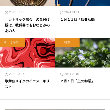
クになる 眠れぬ夜の聖書のことば』（大和書
房）</a>２０２２年３月１５日発売。
2021.01.11
2024.01.11
「カトリック教会」の名付け
１月１１日「転覆活動」
親は、教科書でもおなじみの
あの人
今日は何の日
特集
2021.03.16
2024.02.01
歌舞伎メイクのイエス・キリ
２月１日「主の御業」
スト