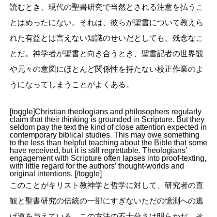
読むとき、現代の聖書研究で当然とされる注意を払うこ
とはめったにない。それは、彼らが聖書について教えら
れた有益とは言えない知識のせいだとしても、残念なこ
とだ。神学者が聖書と向き合うとき、聖書記者の世界観
や元々の意図にほとんど関係性を持たない校正作業のよ
うになってしまうことがよくある。
[toggle]Christian theologians and philosophers regularly
claim that their thinking is grounded in Scripture. But they
seldom pay the text the kind of close attention expected in
contemporary biblical studies. This may owe something
to the less than helpful teaching about the Bible that some
have received, but it is still regrettable. Theologians’
engagement with Scripture often lapses into proof-texting,
with little regard for the authors’ thought-worlds and
original intentions. [/toggle]
このことがキリスト教神学と哲学に対して、研究者の直
観と聖書研究の伝統の一部にすぎないただの憶測への逃
げ道を与えている。この方法の不十分さは明らかだ。そ