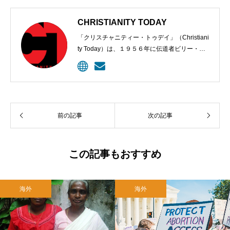
CHRISTIANITY TODAY
「クリスチャニティー・トゥデイ」（Christiani
ty Today）は、１９５６年に伝道者ビリー・グ
ラハムと編集長カール・ヘンリーにより創刊さ
れた、クリスチャンのための定期刊行物。９６
年、ウェブサイトが開設されて記事掲載が始め
られた。雑誌は今、５００万以上のクリスチャ
ン指導者に毎月届けられ、オンラインの購読者
前の記事
次の記事
は１０００万に上る。
この記事もおすすめ
海外
海外