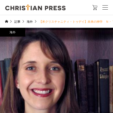

記事
海外
【米クリスチャニティ・トゥデイ】未来の神学 Ｎ・
海外