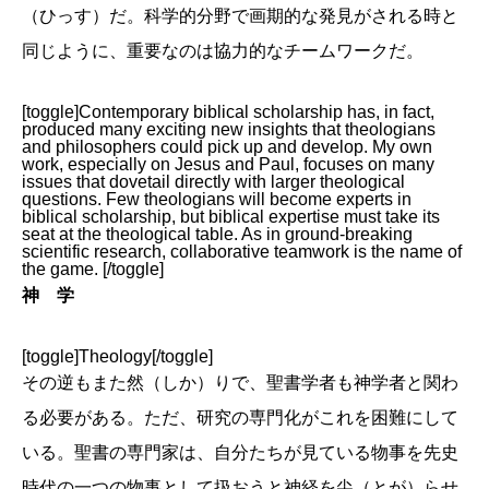
（ひっす）だ。科学的分野で画期的な発見がされる時と
同じように、重要なのは協力的なチームワークだ。
[toggle]Contemporary biblical scholarship has, in fact,
produced many exciting new insights that theologians
and philosophers could pick up and develop. My own
work, especially on Jesus and Paul, focuses on many
issues that dovetail directly with larger theological
questions. Few theologians will become experts in
biblical scholarship, but biblical expertise must take its
seat at the theological table. As in ground-breaking
scientific research, collaborative teamwork is the name of
the game. [/toggle]
神 学
[toggle]Theology[/toggle]
その逆もまた然（しか）りで、聖書学者も神学者と関わ
る必要がある。ただ、研究の専門化がこれを困難にして
いる。聖書の専門家は、自分たちが見ている物事を先史
時代の一つの物事として扱おうと神経を尖（とが）らせ