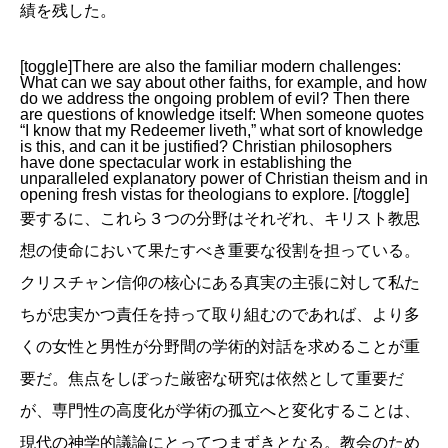
績を残した。
[toggle]There are also the familiar modern challenges:
What can we say about other faiths, for example, and how
do we address the ongoing problem of evil? Then there
are questions of knowledge itself: When someone quotes
“I know that my Redeemer liveth,” what sort of knowledge
is this, and can it be justified? Christian philosophers
have done spectacular work in establishing the
unparalleled explanatory power of Christian theism and in
opening fresh vistas for theologians to explore. [/toggle]
要するに、これら３つの分野はそれぞれ、キリスト教思
想の使命において果たすべき重要な役割を担っている。
クリスチャン信仰の核心にある真実の主張に対して私た
ちが忠実かつ責任を持って取り組むのであれば、より多
くの女性と男性が分野間の学術的対話を求めることが重
要だ。焦点をしぼった厳密な研究は依然として重要だ
が、専門性の高度化が学術の孤立へと変化することは、
現代の神学的議論にとってつまずきとなる。教会のため