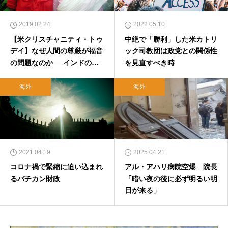
2019.02.24
2022.05.10
【米クリスチャニティ・トゥ
中絶で「勝利」した米カトリ
デイ】なぜ人間の尊厳が福音
ック司教団は政党との関係性
の問題なのか──インドの女
を見直すべき時
性差別から（対訳）
海外
海外
2021.04.19
2025.04.21
コロナ禍で緊縮に迫い込まれ
アル・アハリ病院空爆 院長
るバチカン財政
「暗い夜の後に必ず明るい明
日が来る」