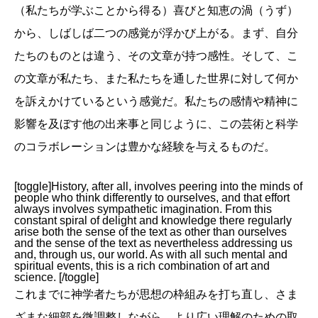
（私たちが学ぶことから得る）喜びと知恵の渦（うず）
から、しばしば二つの感覚が浮かび上がる。まず、自分
たちのものとは違う、その文章が持つ感性。そして、こ
の文章が私たち、また私たちを通した世界に対して何か
を訴えかけているという感覚だ。私たちの感情や精神に
影響を及ぼす他の出来事と同じように、この芸術と科学
のコラボレーションは豊かな経験を与えるものだ。
[toggle]History, after all, involves peering into the minds of
people who think differently to ourselves, and that effort
always involves sympathetic imagination. From this
constant spiral of delight and knowledge there regularly
arise both the sense of the text as other than ourselves
and the sense of the text as nevertheless addressing us
and, through us, our world. As with all such mental and
spiritual events, this is a rich combination of art and
science. [/toggle]
これまでに神学者たちが思想の枠組みを打ち直し、さま
ざまな細部を微調整しながら、より広い理解のための取