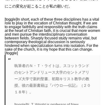
にこの変化が起こることが私の願いだ。
[toggle]In short, each of these three disciplines has a vital
role to play in the vocation of Christian thought. If we are
to engage faithfully and responsibly with the truth claims
at the heart of Christian faith, it is crucial that more women
and men pursue the interdisciplinary conversation
between fields. Sharply focused study remains vital, but
contemporary theological discussion is seriously
hindered when specialization turns into isolation. For the
sake of the church, it is my hope that this can change.
[/toggle]
執筆者のＮ・Ｔ・ライトは、スコットランド
のセントアンドリュース大学のセントメアリ
ーズ大学で新約聖書、初期キリスト教学の教
授。彼の最新書籍は『パウロ──伝記』（２０
１８年）。
[toggle]N. T. Wright is professor of New