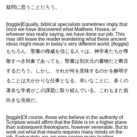
疑問に思うことだろう。
[toggle]Equally, biblical specialists sometimes imply that
once we have discovered what Matthew, Hosea, or
whoever was really saying, we have done our job. This
may still leave the reader wondering what these ancient
ideas might mean in today’s very different world. [/toggle]
もちろん、聖書の権威を信じる人々は、神学者たちが尊
敬すべき対象であっても、聖書は別次元の書物だと断言
するだろう。しかし、それが何を意味するのかを解明す
ることは大がかりな仕事となる。幸いなことに、多くの
著名な学者がこの課題に取り組んでいる。これもまた前
向きな兆候だ。
[toggle]Of course, those who believe in the authority of
Scripture would affirm that the Bible is on a higher plane
than subsequent theologians, however venerable. But to
work out what that means requires many minds on the
job. Fortunately, we are now seeing many leading