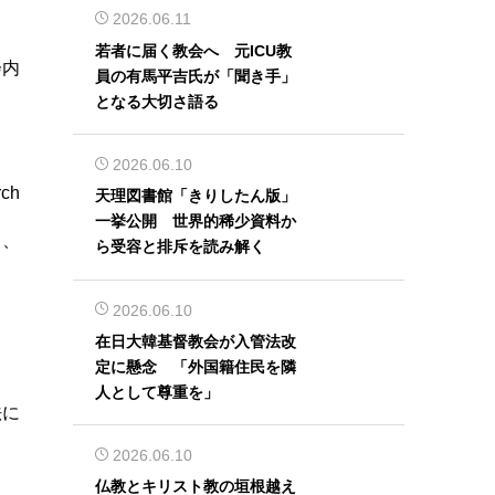
2026.06.11
若者に届く教会へ 元ICU教
会内
員の有馬平吉氏が「聞き手」
となる大切さ語る
2026.06.10
rch
天理図書館「きりしたん版」
一挙公開 世界的稀少資料か
り、
ら受容と排斥を読み解く
2026.06.10
在日大韓基督教会が入管法改
d
定に懸念 「外国籍住民を隣
人として尊重を」
法に
2026.06.10
仏教とキリスト教の垣根越え