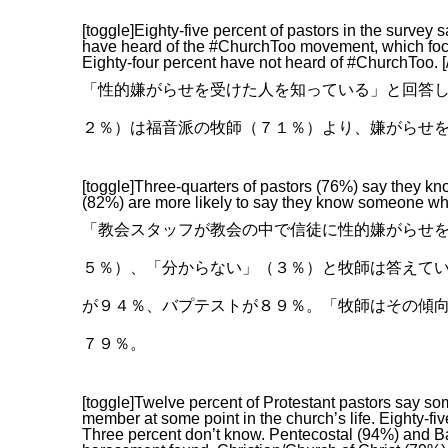
[toggle]Eighty-five percent of pastors in the surv
have heard of the #ChurchToo movement, which focu
Eighty-four percent have not heard of #ChurchToo. [
「性的嫌がらせを受けた人を知っている」と回答
２％）は福音派の牧師（７１％）より、嫌がらせ
[toggle]Three-quarters of pastors (76%) say they 
(82%) are more likely to say they know someone wh
「教会スタッフが教会の中で信徒に性的嫌がらせ
５％）、「分からない」（３％）と牧師は答えて
が９４％、バプテストが８９％。「牧師はその傾
７９％。
[toggle]Twelve percent of Protestant pastors say s
member at some point in the church’s life. Eighty-f
Three percent don’t know. Pentecostal (94%) and Bap