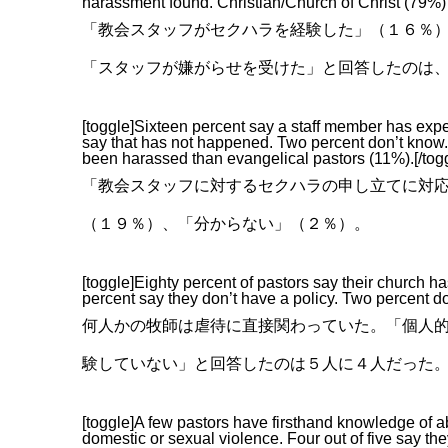
harassment found. Christian/Church of Christ (79%) 
「教会スタッフがセクハラを経験した」（１６％
「スタッフが嫌がらせを受けた」と回答したのは
[toggle]Sixteen percent say a staff member has exp
say that has not happened. Two percent don’t know. 
been harassed than evangelical pastors (11%).[/tog
「教会スタッフに対するセクハラの申し立てに対
（１９％）、「分からない」（２％）。
[toggle]Eighty percent of pastors say their church h
percent say they don’t have a policy. Two percent do
何人かの牧師は虐待に直接関わっていた。「個人
験していない」と回答したのは５人に４人だった
[toggle]A few pastors have firsthand knowledge of 
domestic or sexual violence. Four out of five say the