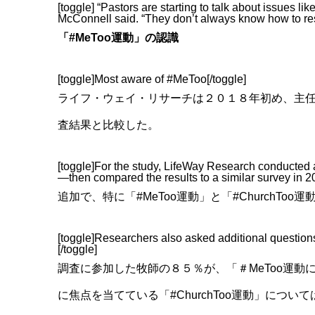
[toggle] “Pastors are starting to talk about issues 
McConnell said. “They don’t always know how to re
「#MeToo運動」の認識
[toggle]Most aware of #MeToo[/toggle]
ライフ・ウェイ・リサーチは２０１８年初め、主
査結果と比較した。
[toggle]For the study, LifeWay Research conducted a
—then compared the results to a similar survey in 20
追加で、特に「#MeToo運動」と「#ChurchTo
[toggle]Researchers also asked additional questio
[/toggle]
調査に参加した牧師の８５％が、「＃MeToo運
に焦点を当てている「#ChurchToo運動」に