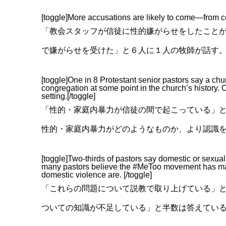
[toggle]More accusations are likely to come—from co
「教会スタッフが信徒に性的嫌がらせをしたこと
で嫌がらせを受けた」と６人に１人の牧師が話す
[toggle]One in 8 Protestant senior pastors say a c
congregation at some point in the church’s history.
setting.[/toggle]
「
性的・家庭内暴力
が信徒の間で起こっている」と
性的・家庭内暴力がどのようなものか、より認識
[toggle]Two-thirds of pastors say domestic or sexual
many pastors believe the #MeToo movement has m
domestic violence are. [/toggle]
「これらの問題について説教で取り上げている」
ついての知識が不足している」と半数は答えてい