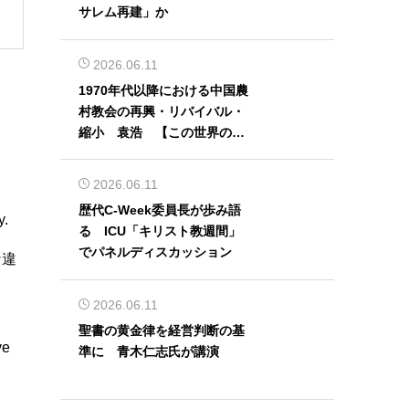
サレム再建」か
2026.06.11
1970年代以降における中国農
村教会の再興・リバイバル・
縮小 袁浩 【この世界の片
隅から】
2026.06.11
歴代C-Week委員長が歩み語
y.
る ICU「キリスト教週間」
でパネルディスカッション
な違
2026.06.11
聖書の黄金律を経営判断の基
ve
準に 青木仁志氏が講演