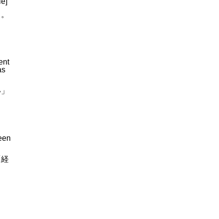
le]
）。
。
ent
as
い」
teen
「経