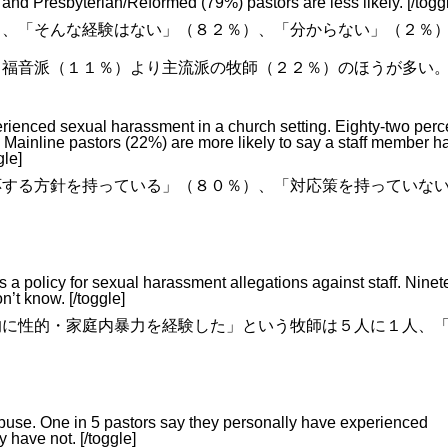
and Presbyterian/Reformed (79%) pastors are less likely. [/togg
）、「そんな経験はない」（８２％）、「分からない」（２％
、福音派（１１％）より主流派の牧師（２２％）のほうが多い
erienced sexual harassment in a church setting. Eighty-two perc
Mainline pastors (22%) are more likely to say a staff member h
gle]
応する方針を持っている」（８０％）、「対応策を持っていな
as a policy for sexual harassment allegations against staff. Nine
n’t know. [/toggle]
的に
性的・家庭内暴力
を経験した」という牧師は５人に１人、
。
abuse. One in 5 pastors say they personally have experienced
y have not. [/toggle]