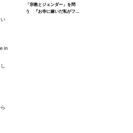
「宗教とジェンダー」を問
う 『お寺に嫁いだ私がフェ
ミニズムに出会って考えたこ
しい
と』刊行記念イベント
e in
そし
から