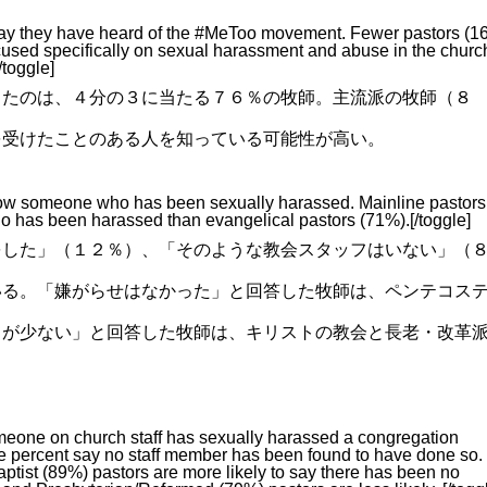
ey say they have heard of the #MeToo movement. Fewer pastors (1
sed specifically on sexual harassment and abuse in the churc
/toggle]
したのは、４分の３に当たる７６％の牧師。主流派の牧師（８
を受けたことのある人を知っている可能性が高い。
know someone who has been sexually harassed. Mainline pastors
o has been harassed than evangelical pastors (71%).[/toggle]
をした」（１２％）、「そのような教会スタッフはいない」（
いる。「嫌がらせはなかった」と回答した牧師は、ペンテコス
向が少ない」と回答した牧師は、キリストの教会と長老・改革
omeone on church staff has sexually harassed a congregation
ive percent say no staff member has been found to have done so.
tist (89%) pastors are more likely to say there has been no