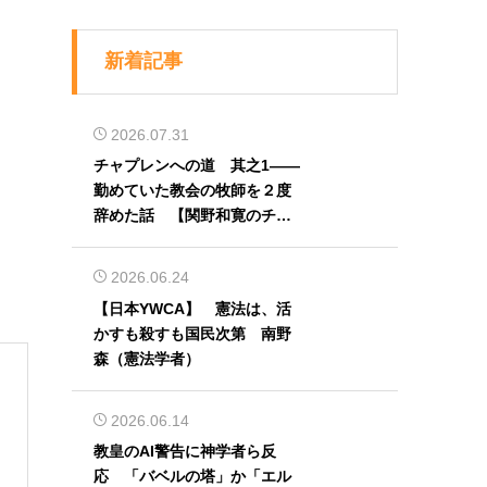
新着記事
2026.07.31
チャプレンへの道 其之1――
勤めていた教会の牧師を２度
辞めた話 【関野和寛のチャ
プレン奮闘記】第32回
2026.06.24
【日本YWCA】 憲法は、活
かすも殺すも国民次第 南野
森（憲法学者）
2026.06.14
教皇のAI警告に神学者ら反
応 「バベルの塔」か「エル