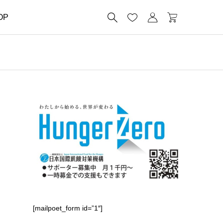




OP
[mailpoet_form id=”1″]