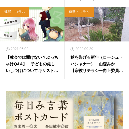
連載・コラム
連載・コラム
2021.05.02
2022.09.29
【教会では聞けない？ぶっち
秋を告げる新年（ローシュ・
ゃけQ&A】 子どもの厳し
ハシャナー） 山森みか
いしつけについてキリスト教
【宗教リテラシー向上委員
的な根拠はある？ 上林順一
会】
郎