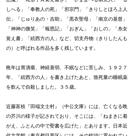
しへる」「奉教人の死」「邪宗門」「きりしとほろ上人
伝」「じゅりあの・吉助」「黒衣聖母」「南京の基督」
「神神の微笑」「報恩記」「おぎん」「おしの」「糸女
覚え書」「続西方の人」など、切支丹物（きりしたんも
の）と呼ばれる作品を多く残しています。
晩年は胃潰瘍、神経衰弱、不眠などに苦しみ、１９２７
年、「続西方の人」を書き上げたあと、致死量の睡眠薬
を飲んで自殺しました。３５歳。
近藤富枝『田端文士村』（中公文庫）には、亡くなる晩
の芥川の様子が記されており、そこには、「ねまきに着
がえ、ふとんの中で聖書を広げた」とあります。日本近
代文学館（東京都目黒区）には、その枕頭に置かれてい