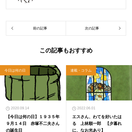
（岡山市）で受洗。１９６５年、兵庫県生ま
れ。関西学院大学社会学部卒業。９０年代、い
のちのことば社で「いのちのことば」「百万人
の福音」の編集責任者を務め、新教出版社を経
前の記事
次の記事
て、雜賀編集工房として独立。
この記事もおすすめ
今日は何の日
連載・コラム
2020.09.14
2022.06.01
【今日は何の日】１９３５年
エスさん、わてを好いたは
９月１４日 赤塚不二夫さん
る 上林順一郎 【夕暮れ
の誕生日
に、なお光あり】