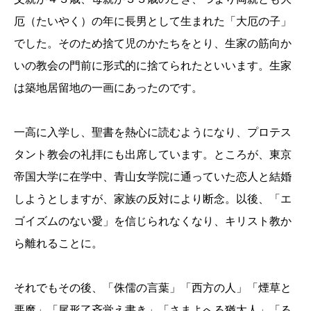
厄（たいやく）の年に長男として生まれた「大厄の子」
でした。そのため捨て児のかたちをとり、生家の筋向か
いの教会の門前に形式的に捨てられたといいます。生家
は築地居留地の一画にあったのです。
一高に入学し、聖書を熱心に読むようになり、プロテス
タント教会の礼拝にも出席しています。ところが、東京
帝国大学に在学中、青山女学院に通っていた恋人と結婚
しようとしますが、家族の反対により断念。以後、「エ
ゴイズムのない愛」を信じられなくなり、キリスト教か
ら離れることに。
それでもその後、「侏儒の言葉」「西方の人」「煙草と
悪魔」「尾形了斉覚え書き」「さまよへる猶太人」「る