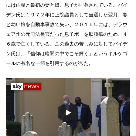
には両親と最初の妻と娘、息子が埋葬されている。バイ
デン氏は１９７２年に上院議員として当選した翌月、妻
と幼い娘を自動車事故で失い、２０１５年には、デラウ
ェア州の元司法長官だった息子ボーを脳腫瘍のため、４
６歳で亡くしている。この過去の苦しみに対してバイデ
ン氏は、「信仰は暗闇の中でこそ輝く」というキルケゴ
ールの有名な一節を引用するのが常だ。