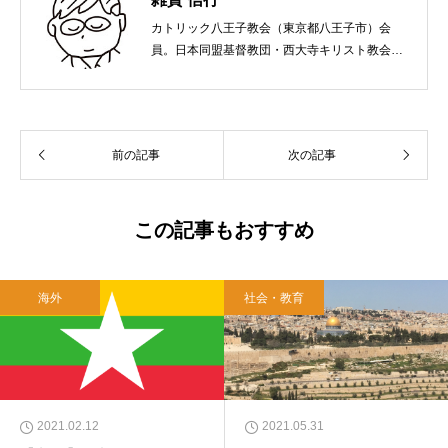
カトリック八王子教会（東京都八王子市）会
員。日本同盟基督教団・西大寺キリスト教会
（岡山市）で受洗。１９６５年、兵庫県生ま
れ。関西学院大学社会学部卒業。９０年代、い
のちのことば社で「いのちのことば」「百万人
の福音」の編集責任者を務め、新教出版社を経
前の記事
次の記事
て、雜賀編集工房として独立。
この記事もおすすめ
海外
社会・教育
2021.02.12
2021.05.31