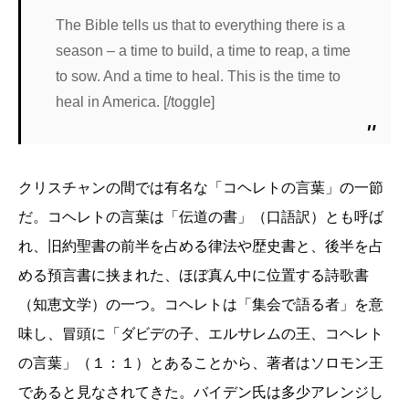
The Bible tells us that to everything there is a
season – a time to build, a time to reap, a time
to sow. And a time to heal. This is the time to
heal in America. [/toggle]
クリスチャンの間では有名な「コヘレトの言葉」の一節
だ。コヘレトの言葉は「伝道の書」（口語訳）とも呼ば
れ、旧約聖書の前半を占める律法や歴史書と、後半を占
める預言書に挟まれた、ほぼ真ん中に位置する詩歌書
（知恵文学）の一つ。コヘレトは「集会で語る者」を意
味し、冒頭に「ダビデの子、エルサレムの王、コヘレト
の言葉」（１：１）とあることから、著者はソロモン王
であると見なされてきた。バイデン氏は多少アレンジし