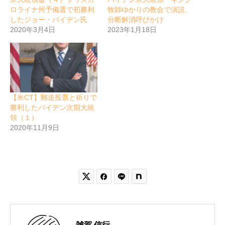
ロライナ州予備選で初勝利
牧師ゆかりの教会で演説、
したジョー・バイデン氏
分断解消呼びかけ
2020年3月4日
2023年1月18日
【米CT】郵送投票と祈りで
勝利したバイデン次期大統
領（１）
2020年11月9日


雑賀 信行