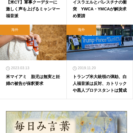
【米CT】軍事クーデターに
イスラエルとパレスチナの衝
激しく声を上げるミャンマー
突 YWCA・YMCAが解決求
福音派
め要請
海外
海外
2023.03.13
2019.11.20
米マイアミ 胎児は無実と妊
トランプ米大統領の弾劾、白
婦の被告が保釈要求
人福音派は反対、カトリック
や黒人プロテスタントは賛成