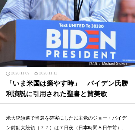
（写真： Michael Stoke）
2020.11.09
2020.11.11
「いま米国は癒やす時」 バイデン氏勝
利演説に引用された聖書と賛美歌
米大統領選で当選を確実にした民主党のジョー・バイデ
ン前副大統領（７７）は７日夜（日本時間８日午前）、