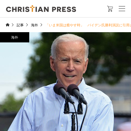

記事
海外
「いま米国は癒やす時」 バイデン氏勝利演説に引用
海外