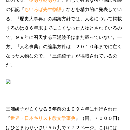
氏の伝記『
夕あり朝あり
』、同じく有名な榎本保郎牧師
の伝記『
ちいろば先生物語
』などを精力的に発表してい
る。『歴史大事典』の編集方針では、人名について掲載
するのは８６年末までに亡くなった人物とされているの
で、９９年に召天する三浦綾子はまだ載っていない。一
方、『人名事典』の編集方針は、２０１０年までに亡く
なった人物なので、「三浦綾子」が掲載されているの
だ。
三浦綾子が亡くなる５年前の１９９４年に刊行された
『
世界・日本キリスト教文学事典
』（同、７０００円）
はひとまわり小さいＡ５判で７７２ページ。これには