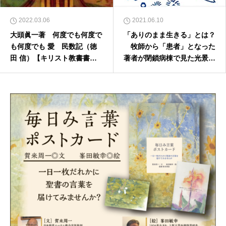
2022.03.06
2021.06.10
大頭眞一著 何度でも何度で
「ありのまま生きる」とは？
も何度でも 愛 民数記（徳
牧師から「患者」となった
田 信）【キリスト教書書
著者が閉鎖病棟で見た光景
評・本のひろば.com】
沼田和也『牧師、閉鎖病棟に
入る。』