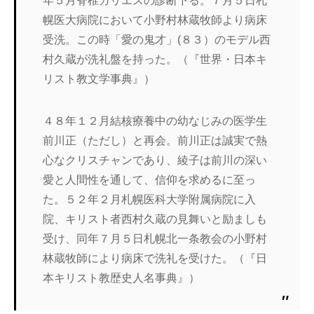
年５月脊椎カリエスの診断下る。７月５日札
幌医大病院において小野村林蔵牧師より病床
受洗。この時「愛の鬼才」(８３）のモデル西
村久蔵が洗礼盤を持った。（『世界・日本キ
リスト教文学事典』）
４８年１２月結核療養中の幼なじみの医学生
前川正（ただし）と再会。前川正は誠実で熱
心なクリスチャンであり、綾子は前川の深い
愛と人間性を通して、信仰を求めるに至っ
た。５２年２月札幌医科大学附属病院に入
院、キリスト者西村久蔵の見舞いと励ましも
受け、同年７月５日札幌北一条教会の小野村
林蔵牧師により病床で洗礼を受けた。（『日
本キリスト教歴史人名事典』）