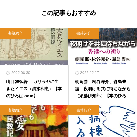
この記事もおすすめ
書籍紹介
書籍紹介
2022.08.30
2022.12.17
山口雅弘著 ガリラヤに生
朝岡勝、松谷曄介、森島豊
きたイエス（清水和恵）【本
編 夜明けを共に待ちながら
のひろば.com】
（須藤伊知郎）【本のひろ
ば.com】
書籍紹介
書籍紹介