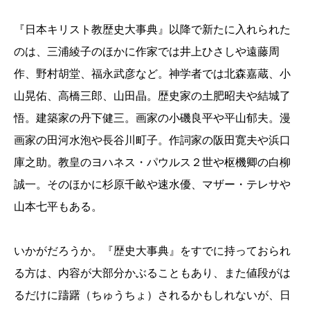
『日本キリスト教歴史大事典』以降で新たに入れられた
のは、三浦綾子のほかに作家では井上ひさしや遠藤周
作、野村胡堂、福永武彦など。神学者では北森嘉蔵、小
山晃佑、高橋三郎、山田晶。歴史家の土肥昭夫や結城了
悟。建築家の丹下健三。画家の小磯良平や平山郁夫。漫
画家の田河水泡や長谷川町子。作詞家の阪田寛夫や浜口
庫之助。教皇のヨハネス・パウルス２世や枢機卿の白柳
誠一。そのほかに杉原千畝や速水優、マザー・テレサや
山本七平もある。
いかがだろうか。『歴史大事典』をすでに持っておられ
る方は、内容が大部分かぶることもあり、また値段がは
るだけに躊躇（ちゅうちょ）されるかもしれないが、日