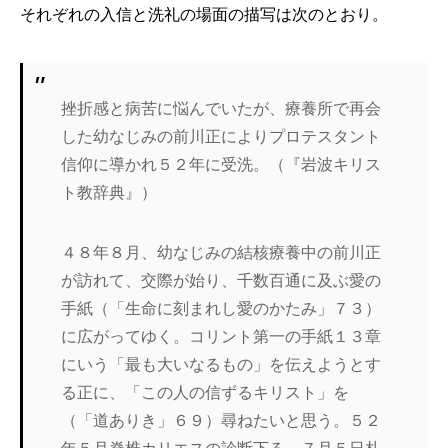
それぞれの入信と洗礼の場面の描写は次のとおり。
挫折感と病苦に悩んでいたが、療養所で再会
した幼なじみの前川正によりプロテスタント
信仰に導かれ５２年に受洗。（『岩波キリス
ト教辞典』）
４８年８月、幼なじみの結核療養中の前川正
が訪れて、交際が始り、千数百通に及ぶ愛の
手紙（「生命に刻まれし愛のかたみ」７３）
に広がってゆく。コリント第一の手紙１３章
にいう「最も大いなるもの」を伝えようとす
る正に、「この人の信ずるキリスト」を
（「道ありき」６９）尋ねたいと思う。５２