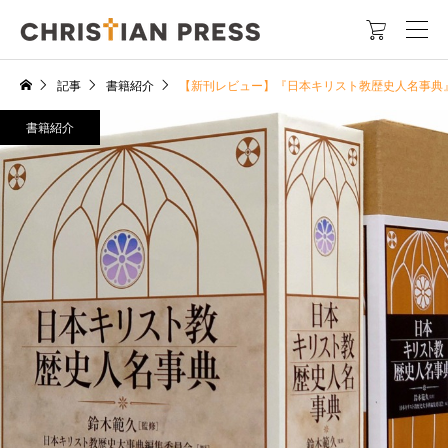

記事
書籍紹介
【新刊レビュー】『日本キリスト教歴史人名事典
書籍紹介