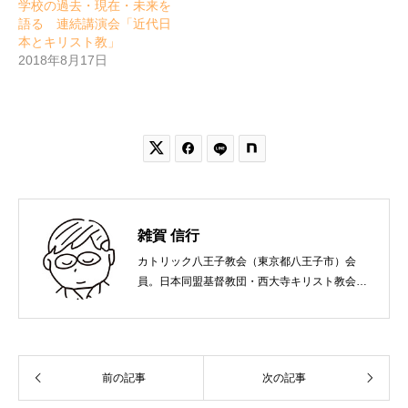
学校の過去・現在・未来を
語る 連続講演会「近代日
本とキリスト教」
2018年8月17日


雑賀 信行
カトリック八王子教会（東京都八王子市）会
員。日本同盟基督教団・西大寺キリスト教会
（岡山市）で受洗。１９６５年、兵庫県生ま
れ。関西学院大学社会学部卒業。９０年代、い
のちのことば社で「いのちのことば」「百万人
の福音」の編集責任者を務め、新教出版社を経
前の記事
次の記事
て、雜賀編集工房として独立。