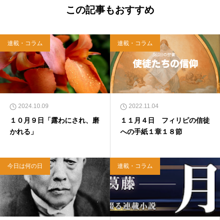
さまが共にいてくださる神秘』『神さまのまな
この記事もおすすめ
ざしを生きる』『ただひとつの中心は神さま』
（雑賀編集工房）。
連載・コラム
連載・コラム
2024.10.09
2022.11.04
１０月９日「露わにされ、磨
１１月４日 フィリピの信徒
かれる」
への手紙１章１８節
今日は何の日
連載・コラム