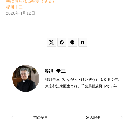
共におられる神秘（９９）
稲川圭三
2020年4月12日


稲川 圭三
稲川圭三（いながわ・けいぞう） １９５９年、
東京都江東区生まれ。千葉県習志野市で９年
間、公立小学校の教員をする。９７年、カトリ
ック司祭に叙階。西千葉教会助任、青梅・あき
る野教会主任兼任、八王子教会主任を経て、現
在、麻布教会主任司祭。著書に『神さまからの
前の記事
次の記事
贈りもの』『神様のみこころ』『３６５日全部
が神さまの日』『イエスさまといつもいっし
ょ』『神父さまおしえて』（サンパウロ）『神