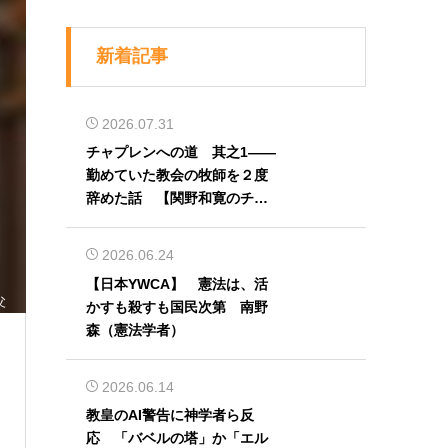
新着記事
2026.07.31
チャプレンへの道 其之1――
勤めていた教会の牧師を２度
辞めた話 【関野和寛のチャ
プレン奮闘記】第32回
2026.06.24
【日本YWCA】 憲法は、活
父
かすも殺すも国民次第 南野
森（憲法学者）
2026.06.14
教皇のAI警告に神学者ら反
応 「バベルの塔」か「エル