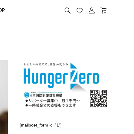




OP
[mailpoet_form id=”1″]