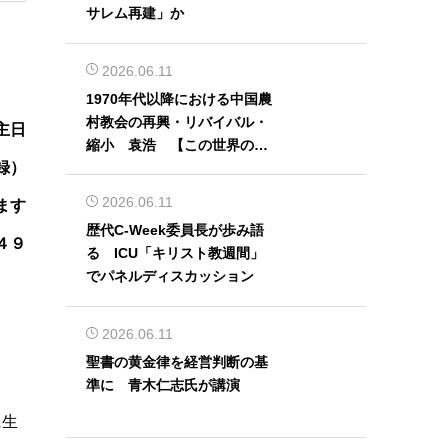
サレム再建」か
2026.06.11
1970年代以降における中国農
村教会の再興・リバイバル・
主日
縮小 袁浩 【この世界の片
録）
隅から】
2026.06.11
ます
歴代C-Week委員長が歩み語
４９
る ICU「キリスト教週間」
でパネルディスカッション
っ
2026.06.11
聖書の黄金律を経営判断の基
準に 青木仁志氏が講演
に生