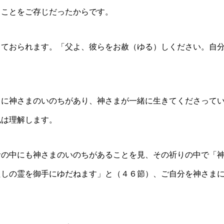
ることをご存じだったからです。
っておられます。「父よ、彼らをお赦（ゆる）しください。自
くに神さまのいのちがあり、神さまが一緒に生きてくださって
私は理解します。
者の中にも神さまのいのちがあることを見、その祈りの中で「
たしの霊を御手にゆだねます」と（４６節）、ご自分を神さま