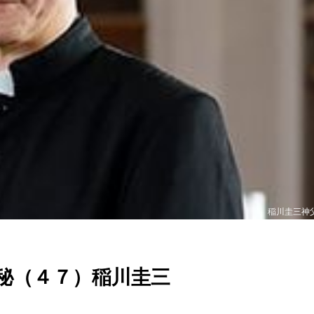
稲川圭三神
秘（４７）稲川圭三