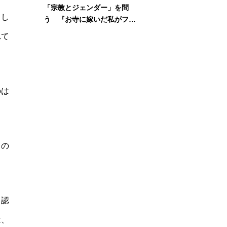
「宗教とジェンダー」を問
まし
う 『お寺に嫁いだ私がフェ
ミニズムに出会って考えたこ
れて
と』刊行記念イベント
のは
まの
と認
は、