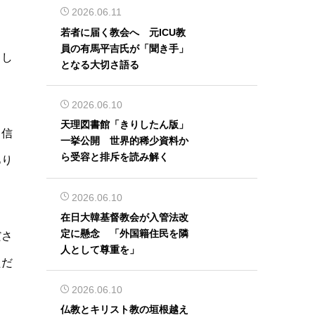
2026.06.11
若者に届く教会へ 元ICU教
員の有馬平吉氏が「聞き手」
まし
となる大切さ語る
2026.06.10
天理図書館「きりしたん版」
、信
一挙公開 世界的稀少資料か
ら受容と排斥を読み解く
あり
2026.06.10
在日大韓基督教会が入管法改
定に懸念 「外国籍住民を隣
ださ
人として尊重を」
ただ
2026.06.10
仏教とキリスト教の垣根越え