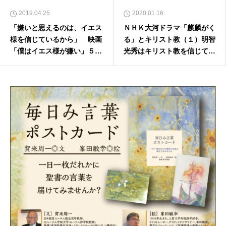
2019.04.25
2020.01.16
「嫌いと思えるのは、イエス
ＮＨＫ大河ドラマ「麒麟がく
様を信じているから」 映画
る」とキリスト教（１）明智
「僕はイエス様が嫌い」５月
光秀はキリスト教を信じてい
３１日よりロードショー（前
たか
編）