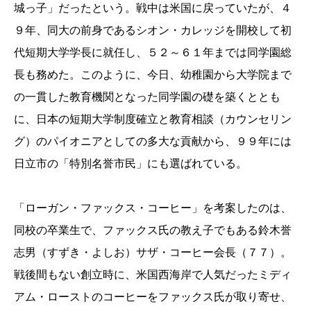
城っ子」だったという。戦中は米国に戻っていたが、４
９年、同大の前身であるシオン・カレッジを開校して初
代短期大学学長に就任し、５２～６１年までは同学園総
長も務めた。このように、今日、幼稚園から大学院まで
の一貫した教育機関となった同学園の礎を築くととも
に、日本の短期大学制度確立と教育相談（カウンセリン
グ）のパイオニアとしての多大な貢献から、９９年には
日立市の「特別名誉市民」にも選ばれている。
「ローガン・ファックス・コーヒー」を考案したのは、
同校の卒業生で、ファックス氏の教え子でもある鈴木誉
志男（すずき・よしお）サザ・コーヒー会長（７７）。
戦後間もない創立時に、米国西海岸で人気だったミディ
アム・ローストのコーヒーをファックス氏が取り寄せ、