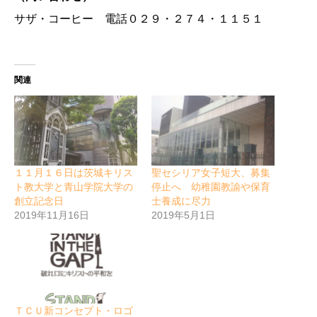
サザ・コーヒー 電話０２９・２７４・１１５１
関連
１１月１６日は茨城キリス
聖セシリア女子短大、募集
ト教大学と青山学院大学の
停止へ 幼稚園教諭や保育
創立記念日
士養成に尽力
2019年11月16日
2019年5月1日
ＴＣＵ新コンセプト・ロゴ