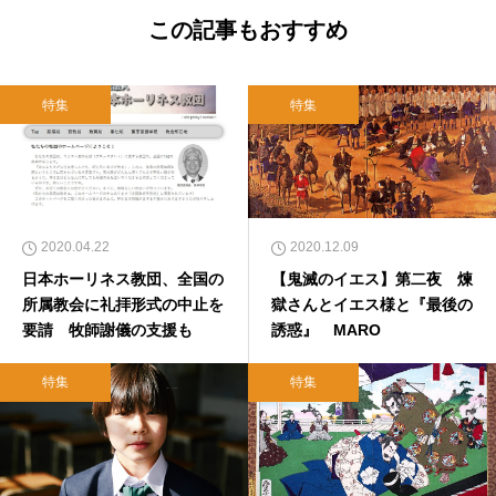
この記事もおすすめ
特集
特集
2020.04.22
2020.12.09
日本ホーリネス教団、全国の
【鬼滅のイエス】第二夜 煉
所属教会に礼拝形式の中止を
獄さんとイエス様と『最後の
要請 牧師謝儀の支援も
誘惑』 MARO
特集
特集