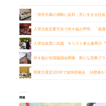
「排外主義の扇動に反対」共に生きる社会
入管法改定案可決で外キ協が声明 「保護
入管法改悪に抗議 キリスト者も連帯の〝
外キ協が全国協議会開催 新たな宣教プラ
関東大震災101年で追悼祈祷会 14団体
関連