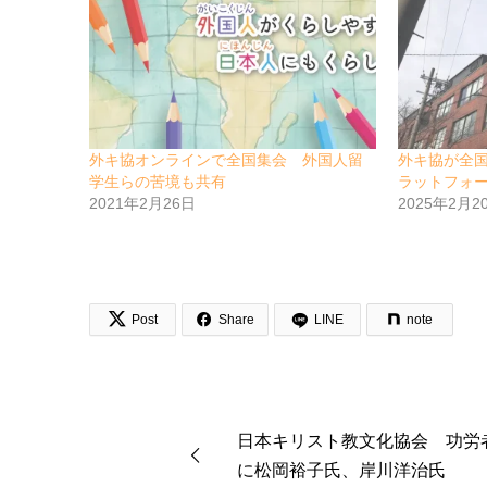
外キ協オンラインで全国集会 外国人留
外キ協が全
学生らの苦境も共有
ラットフォ
2021年2月26日
2025年2月2


Post
Share
LINE
note
日本キリスト教文化協会 功労
に松岡裕子氏、岸川洋治氏