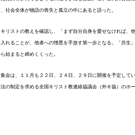
し、社会全体が物語の喪失と孤立の中にあると語った。
うキリストの教えを確認し、「まず自分自身を愛せなければ、
け入れることが、他者への憎悪を手放す第一歩となる。「共生
から始まると締めくくった。
ー集会は、１１月も２２日、２４日、２９日に開催を予定して
本法の制定を求める全国キリスト教連絡協議会（外キ協）のホ