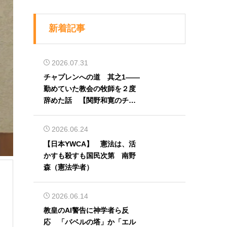
新着記事
2026.07.31
チャプレンへの道 其之1――
勤めていた教会の牧師を２度
辞めた話 【関野和寛のチャ
プレン奮闘記】第32回
2026.06.24
【日本YWCA】 憲法は、活
かすも殺すも国民次第 南野
森（憲法学者）
2026.06.14
教皇のAI警告に神学者ら反
応 「バベルの塔」か「エル