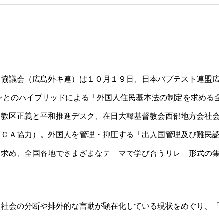
絡協議会（広島外キ連）は１０月１９日、日本バプテスト連盟
ンとのハイブリッドによる「外国人住民基本法の制定を求める
島教区正義と平和推進デスク、在日大韓基督教会西部地方会社
ＷＣＡ協力）。外国人を管理・抑圧する「出入国管理及び難民
を求め、全国各地でさまざまなテーマで学び合うリレー形式の
、社会の分断や排外的な言動が顕在化している現状をめぐり、