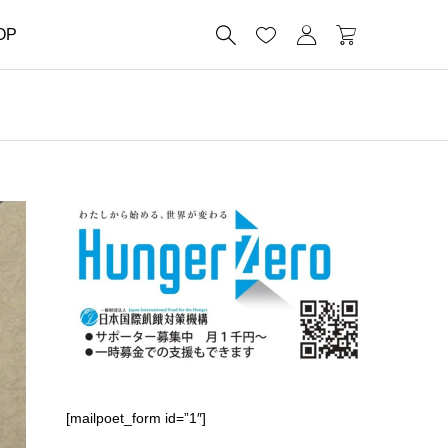




OP
[mailpoet_form id=”1″]