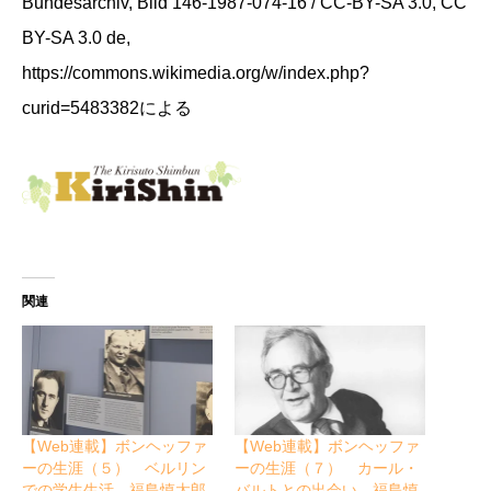
Bundesarchiv, Bild 146-1987-074-16 / CC-BY-SA 3.0, CC
BY-SA 3.0 de,
https://commons.wikimedia.org/w/index.php?
curid=5483382による
関連
【Web連載】ボンヘッファ
【Web連載】ボンヘッファ
ーの生涯（５） ベルリン
ーの生涯（７） カール・
での学生生活 福島慎太郎
バルトとの出会い 福島慎