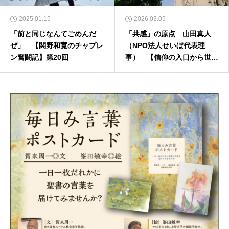
2025.01.15
2026.03.05
「前と同じなんてごめんだ
「共感」の原点 山田真人
ぜ」 【関野和寛のチャプレ
（NPO法人せいぼ代表理
ン奮闘記】第20回
事） 【信仰の入口から世界
へ】