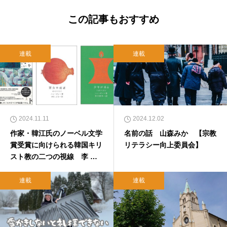
この記事もおすすめ
連載
連載
2024.11.11
2024.12.02
作家・韓江氏のノーベル文学
名前の話 山森みか 【宗教
賞受賞に向けられる韓国キリ
リテラシー向上委員会】
スト教の二つの視線 李 恵
源 【この世界の片隅から】
連載
連載