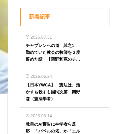
新着記事
2026.07.31
チャプレンへの道 其之1――
勤めていた教会の牧師を２度
辞めた話 【関野和寛のチャ
プレン奮闘記】第32回
2026.06.24
【日本YWCA】 憲法は、活
）
かすも殺すも国民次第 南野
森（憲法学者）
2026.06.14
教皇のAI警告に神学者ら反
応 「バベルの塔」か「エル