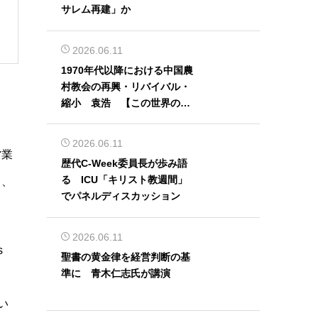
サレム再建」か
2026.06.11
1970年代以降における中国農
村教会の再興・リバイバル・
縮小 袁浩 【この世界の片
隅から】
2026.06.11
営業
歴代C-Week委員長が歩み語
る ICU「キリスト教週間」
り、
でパネルディスカッション
2026.06.11
s
聖書の黄金律を経営判断の基
準に 青木仁志氏が講演
「い