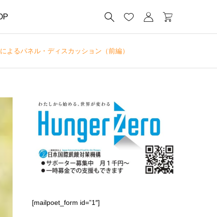




OP
家によるパネル・ディスカッション（前編）
[mailpoet_form id=”1″]