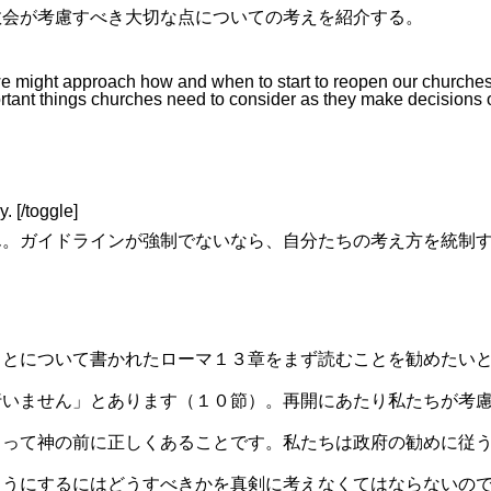
教会が考慮すべき大切な点についての考えを紹介する。
 we might approach how and when to start to reopen our churches
ortant things churches need to consider as they make decisions 
. [/toggle]
ん。ガイドラインが強制でないなら、自分たちの考え方を統制
ことについて書かれたローマ１３章をまず読むことを勧めたい
行いません」とあります（１０節）。再開にあたり私たちが考
もって神の前に正しくあることです。私たちは政府の勧めに従
ようにするにはどうすべきかを真剣に考えなくてはならないの