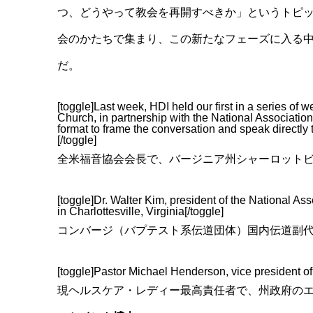
つ、どうやって教会を再開すべきか」というトピ
会のかたちで集まり、この新たなフェーズに入る
だ。
[toggle]Last week, HDI held our first in a series o
Church, in partnership with the National Associatio
format to frame the conversation and speak directly 
[/toggle]
全米福音協会会長で、バージニア州シャーロット
[toggle]Dr. Walter Kim, president of the National As
in Charlottesville, Virginia[/toggle]
コンバージ（バプテスト系伝道団体）国内伝道副
[toggle]Pastor Michael Henderson, vice president of
現ヘルスケア・レディー最高責任者で、州政府の