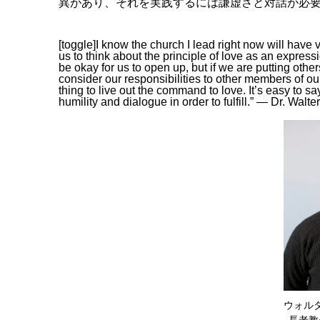
異があり、それを実践するには謙虚さと対話が必
[toggle]I know the church I lead right now will have
us to think about the principle of love as an express
be okay for us to open up, but if we are putting other
consider our responsibilities to other members of ou
thing to live out the command to love. It’s easy to say 
humility and dialogue in order to fulfill.” — Dr. Walte
ウォル
長老教