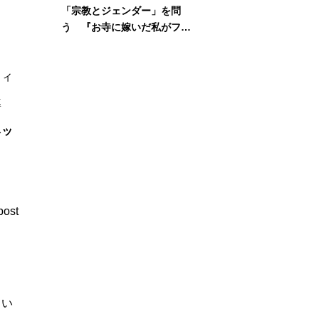
「宗教とジェンダー」を問
う 『お寺に嫁いだ私がフェ
ミニズムに出会って考えたこ
と』刊行記念イベント
フィ
導
ネッ
post
。い