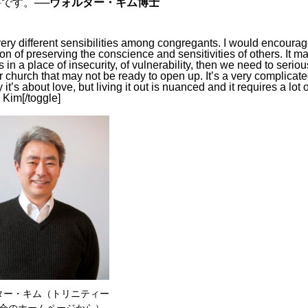
要です。
──ウォルター・キム博士
 very different sensibilities among congregants. I would encoura
ion of preserving the conscience and sensitivities of others. It m
s in a place of insecurity, of vulnerability, then we need to seriou
r church that may not be ready to open up. It’s a very complicat
it’s about love, but living it out is nuanced and it requires a lot o
r Kim[/toggle]
ター・キム（トリニティー
会のホームページから）