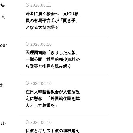
話集
2026.06.11
若者に届く教会へ 元ICU教
５人
員の有馬平吉氏が「聞き手」
となる大切さ語る
2026.06.10
Your
天理図書館「きりしたん版」
一挙公開 世界的稀少資料か
ら受容と排斥を読み解く
2026.06.10
ch
在日大韓基督教会が入管法改
定に懸念 「外国籍住民を隣
人として尊重を」
2026.06.10
・ル
仏教とキリスト教の垣根越え