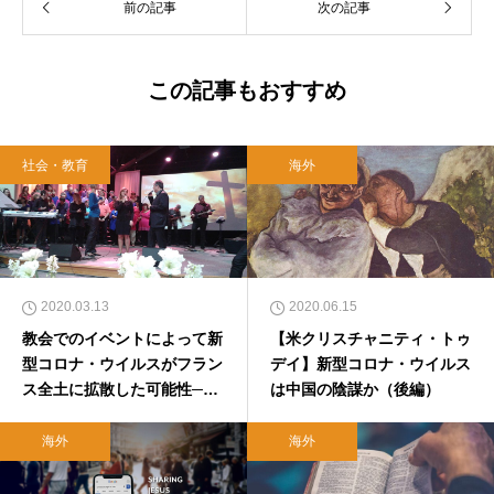
前の記事
次の記事
は１０００万に上る。
この記事もおすすめ
社会・教育
海外
2020.03.13
2020.06.15
教会でのイベントによって新
【米クリスチャニティ・トゥ
型コロナ・ウイルスがフラン
デイ】新型コロナ・ウイルス
ス全土に拡散した可能性──
は中国の陰謀か（後編）
牧師とその家族が感染
海外
海外