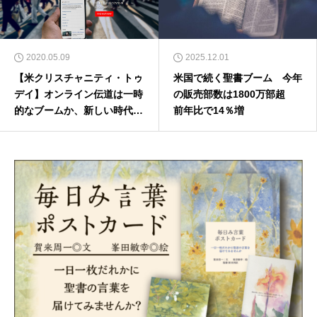
2020.05.09
2025.12.01
【米クリスチャニティ・トゥ
米国で続く聖書ブーム 今年
デイ】オンライン伝道は一時
の販売部数は1800万部超
的なブームか、新しい時代の
前年比で14％増
先駆けか（前編）