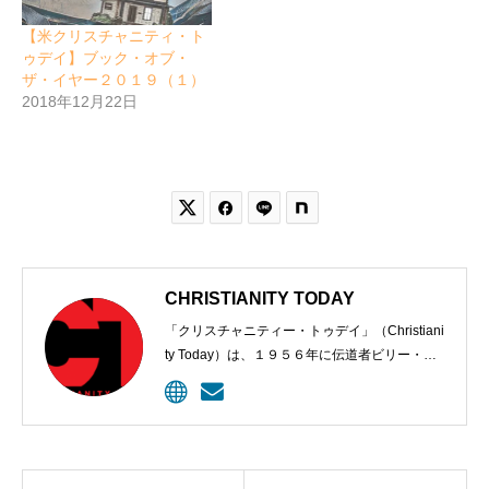
【米クリスチャニティ・ト
ゥデイ】ブック・オブ・
ザ・イヤー２０１９（１）
2018年12月22日


CHRISTIANITY TODAY
「クリスチャニティー・トゥデイ」（Christiani
ty Today）は、１９５６年に伝道者ビリー・グ
ラハムと編集長カール・ヘンリーにより創刊さ
れた、クリスチャンのための定期刊行物。９６
年、ウェブサイトが開設されて記事掲載が始め
られた。雑誌は今、５００万以上のクリスチャ
ン指導者に毎月届けられ、オンラインの購読者