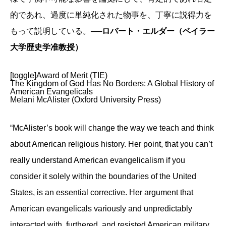
的であれ、過度に単純化された物事を、丁寧に説得力を
もって説明している。
──ロバート・エルダー（ベイラー
大学歴史学准教授）
[toggle]Award of Merit (TIE)
The Kingdom of God Has No Borders: A Global History of
American Evangelicals
Melani McAlister (Oxford University Press)
“McAlister’s book will change the way we teach and think
about American religious history. Her point, that you can’t
really understand American evangelicalism if you
consider it solely within the boundaries of the United
States, is an essential corrective. Her argument that
American evangelicals variously and unpredictably
interacted with, furthered, and resisted American military