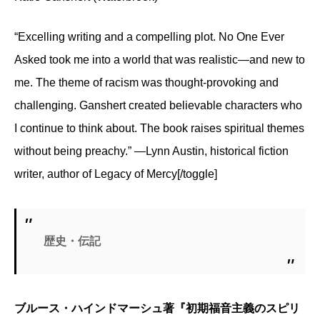
“Excelling writing and a compelling plot. No One Ever
Asked took me into a world that was realistic—and new to
me. The theme of racism was thought-provoking and
challenging. Ganshert created believable characters who
I continue to think about. The book raises spiritual themes
without being preachy.” —Lynn Austin, historical fiction
writer, author of Legacy of Mercy[/toggle]
歴史・伝記
ブルース・ハインドマーシュ著『初期福音主義のスピリ