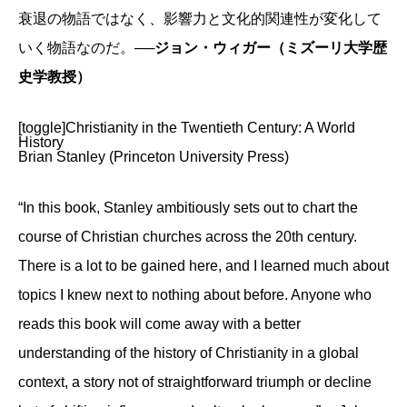
衰退の物語ではなく、影響力と文化的関連性が変化して
いく物語なのだ。
──ジョン・ウィガー（ミズーリ大学歴
史学教授）
[toggle]Christianity in the Twentieth Century: A World
History
Brian Stanley (Princeton University Press)
“In this book, Stanley ambitiously sets out to chart the
course of Christian churches across the 20th century.
There is a lot to be gained here, and I learned much about
topics I knew next to nothing about before. Anyone who
reads this book will come away with a better
understanding of the history of Christianity in a global
context, a story not of straightforward triumph or decline