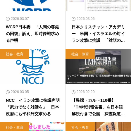
2026.03.07
2026.03.06
WCRP日本委 「人間の尊厳
日本クリスチャン・アカデミ
の回復」訴え、即時停戦求め
ー 米国・イスラエルの対イ
る声明
ラン攻撃に抗議 「対話の道
取り戻す努力を」
社会・教育
社会・教育
2026.03.05
2026.02.20
NCC イラン攻撃に抗議声明
【異端・カルト110番】
「武力でなく対話を」 日本
「TM特別報告書」を日本語
政府にも平和外交求める
解説付きで公開 探査報道専
門メディアTansa 韓国のニ
ュースタパと共同取材
社会・教育
社会・教育