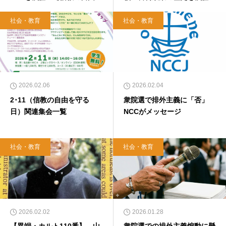
守る日】
【信教の自由を守る日】
社会・教育
社会・教育
2026.02.06
2026.02.04
2･11（信教の自由を守る
衆院選で排外主義に「否」
日）関連集会一覧
NCCがメッセージ
社会・教育
社会・教育
2026.02.02
2026.01.28