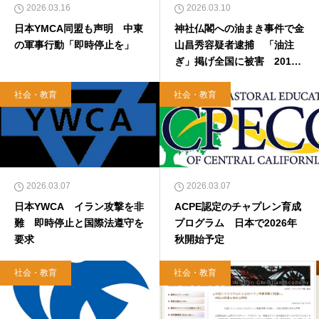
2026.03.16
2026.03.10
日本YMCA同盟も声明 中東
神社仏閣への油まき事件で金
の軍事行動「即時停止を」
山昌秀容疑者逮捕 「油注
ぎ」掲げ全国に被害 2015
年に本紙報道
社会・教育
社会・教育
2026.03.07
2026.03.07
日本YWCA イラン攻撃を非
ACPE認定のチャプレン育成
難 即時停止と国際法遵守を
プログラム 日本で2026年
要求
秋開始予定
社会・教育
社会・教育