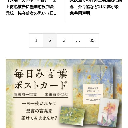
【異端・カルト110番】 山
衆院選での排外主義煽動に懸
上徹也被告に無期懲役判決
念 外キ協など11団体が緊
元統一協会信者の思い（日本
急共同声明
基督教団牧師・清水与志雄）
1
2
3
…
35