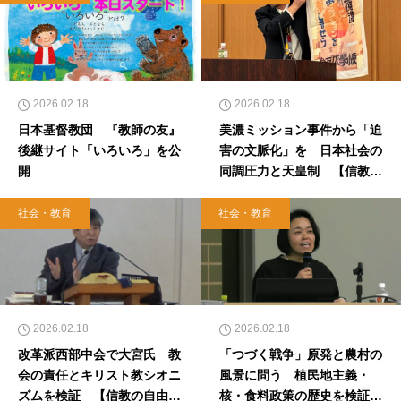
2026.02.18
2026.02.18
日本基督教団 『教師の友』
美濃ミッション事件から「迫
後継サイト「いろいろ」を公
害の文脈化」を 日本社会の
開
同調圧力と天皇制 【信教の
自由を守る日】
社会・教育
社会・教育
2026.02.18
2026.02.18
改革派西部中会で大宮氏 教
「つづく戦争」原発と農村の
会の責任とキリスト教シオニ
風景に問う 植民地主義・
ズムを検証 【信教の自由を
核・食料政策の歴史を検証