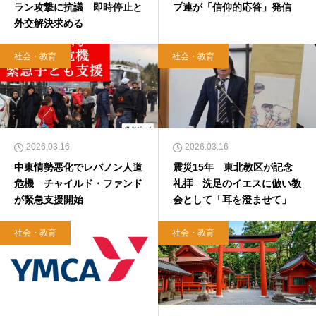
ラン攻撃に抗議 即時停止と
プ連が「信仰的応答」発信
外交解決求める
社会・教育
社会・教育
2026.03.16
2026.03.16
中東情勢悪化でレバノン人道
震災15年 東北教区が記念
危機 チャイルド・ファンド
礼拝 洗足のイエスに倣い教
が緊急支援開始
会として「耳を澄ませて」
社会・教育
社会・教育