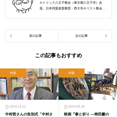
カトリック八王子教会（東京都八王子市）会
員。日本同盟基督教団・西大寺キリスト教会
（岡山市）で受洗。１９６５年、兵庫県生ま
れ。関西学院大学社会学部卒業。９０年代、い
のちのことば社で「いのちのことば」「百万人
の福音」の編集責任者を務め、新教出版社を経
前の記事
次の記事
て、雜賀編集工房として独立。
この記事もおすすめ
特集
特集
2019.12.12
2024.09.28
中村哲さんの告別式「中村さ
映画『拳と祈り ―袴田巖の