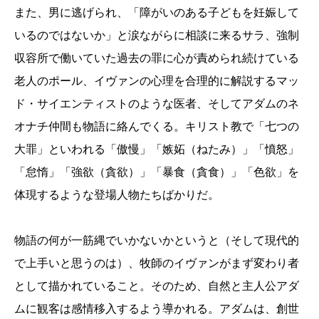
また、男に逃げられ、「障がいのある子どもを妊娠して
いるのではないか」と涙ながらに相談に来るサラ、強制
収容所で働いていた過去の罪に心が責められ続けている
老人のポール、イヴァンの心理を合理的に解説するマッ
ド・サイエンティストのような医者、そしてアダムのネ
オナチ仲間も物語に絡んでくる。キリスト教で「七つの
大罪」といわれる「傲慢」「嫉妬（ねたみ）」「憤怒」
「怠惰」「強欲（貪欲）」「暴食（貪食）」「色欲」を
体現するような登場人物たちばかりだ。
物語の何が一筋縄でいかないかというと（そして現代的
で上手いと思うのは）、牧師のイヴァンがまず変わり者
として描かれていること。そのため、自然と主人公アダ
ムに観客は感情移入するよう導かれる。アダムは、創世