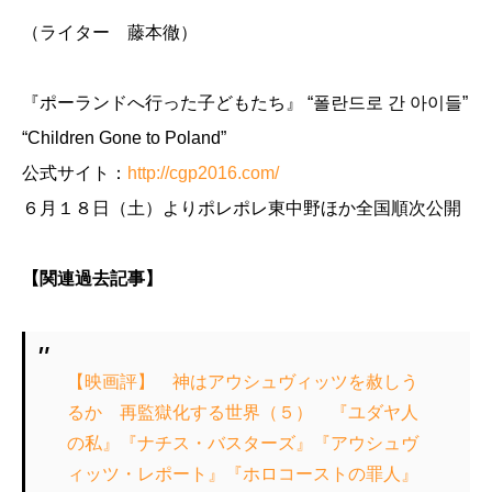
（ライター 藤本徹）
『ポーランドへ行った子どもたち』 “폴란드로 간 아이들”
“Children Gone to Poland”
公式サイト：
http://cgp2016.com/
６月１８日（土）よりポレポレ東中野ほか全国順次公開
【関連過去記事】
【映画評】 神はアウシュヴィッツを赦しう
るか 再監獄化する世界（５） 『ユダヤ人
の私』『ナチス・バスターズ』『アウシュヴ
ィッツ・レポート』『ホロコーストの罪人』