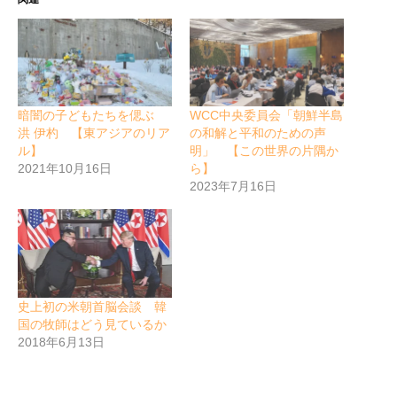
暗闇の子どもたちを偲ぶ
WCC中央委員会「朝鮮半島
洪 伊杓 【東アジアのリア
の和解と平和のための声
ル】
明」 【この世界の片隅か
2021年10月16日
ら】
2023年7月16日
史上初の米朝首脳会談 韓
国の牧師はどう見ているか
2018年6月13日