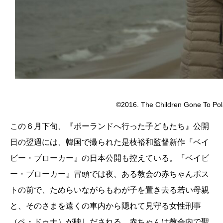
©2016. The Children Gone To Pol
この６月下旬、『ポーランドへ行った子どもたち』公開
日の翌週には、韓国で撮られた是枝裕和監督新作『ベイ
ビー・ブローカー』の日本公開も控えている。『ベイビ
ー・ブローカー』冒頭では夜、ある教会の赤ちゃんポス
トの前で、ためらいながらもわが子を置き去る若い母親
と、そのさまを遠くの車内から隠れて見守る女性刑事
（ペ・ドゥナ）が映しだされる。赤ちゃんは教会内で聖