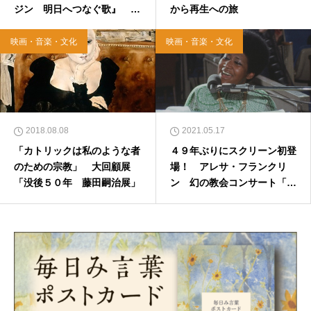
ジン 明日へつなぐ歌』 ヒ
から再生への旅
ット曲誕生の裏に込められた
想い 2020年10月21日
映画・音楽・文化
映画・音楽・文化
2018.08.08
2021.05.17
「カトリックは私のような者
４９年ぶりにスクリーン初登
のための宗教」 大回顧展
場！ アレサ・フランクリ
「没後５０年 藤田嗣治展」
ン 幻の教会コンサート「ア
メージング・グレイス」５月
２８日公開