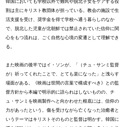
韓国においても学校以外で難民や脱北子女をケアする役
割は主にキリスト教団体が担っている。教会の施設で生
活支援を受け、奨学金を得て学校へ通う暮らしのなか
で、脱北した児童が北朝鮮では禁止されていた信仰に関
心をもつ流れは、ごく自然な心境の変遷として理解でき
る。
また映画の後半ではイ・ソンが、「（チュ・サンミ監督
が）祈ってくれたことで、とても楽になった」と洩らす
場面がある。《映画は世間の言葉で構成すべき》との監
督方針から本編で明示的に語られはしないものの、チ
ュ・サンミを映画製作へと向かわせた根底には、信仰の
力があったという。傷を受けながら亡くなった治癒者と
いうテーマはキリストそのものと監督は明かす。韓国に