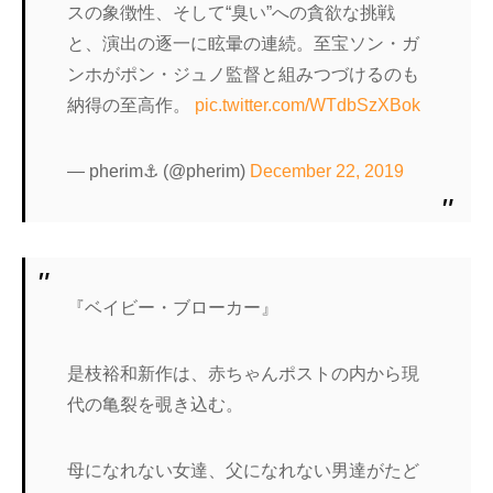
スの象徴性、そして“臭い”への貪欲な挑戦
と、演出の逐一に眩暈の連続。至宝ソン・ガ
ンホがポン・ジュノ監督と組みつづけるのも
納得の至高作。
pic.twitter.com/WTdbSzXBok
— pherim⚓ (@pherim)
December 22, 2019
『ベイビー・ブローカー』
是枝裕和新作は、赤ちゃんポストの内から現
代の亀裂を覗き込む。
母になれない女達、父になれない男達がたど