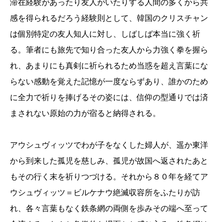
滞在経験があったり友人がいたりする人間の多くから共
感を得られるだろう経験則として、韓国のクリスチャン
は個別特定の友人知人に対し、しばしば本当に強く祈
る。筆者にも旅先で知り合った友人から力強く拳を握ら
れ、あまりにも真剣に祈られるため当惑を超え言葉にな
らない感動を覚えた記憶が一度ならずあり、誰かのため
に全力で祈りを捧げるその姿には、信仰の型通りでは済
まされない原始の力が宿ると納得される。
アウシュヴィッツでわが子をなくした婦人が、遥か東洋
から到来した孤児を慈しみ、孤児が故国へ返されたあと
もその行く末を祈りつづける。それから８０年を経てア
ウシュヴィッツ＝ビルケナウ絶滅収容所をふたりが訪
れ、各々言葉もなく鉄条網の両側を歩みその端へ至って