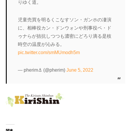
りゆく道。
児童売買を明るくこなすソン・ガンホの凄演
に、相棒役カン・ドンウォンや刑事役ペ・ド
ゥナらが拮抗しつつも濃密にどろり滴る是枝
時空の温度が沁みる。
pic.twitter.com/smMUmodh5m
— pherim⚓ (@pherim)
June 5, 2022
関連