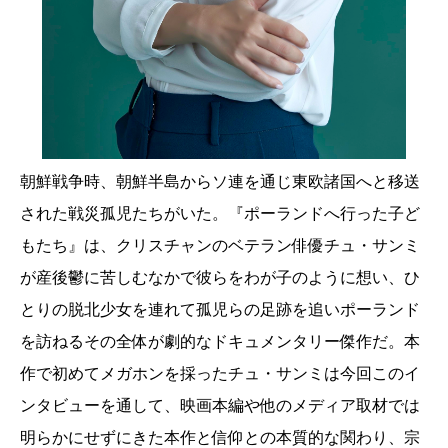
朝鮮戦争時、朝鮮半島からソ連を通じ東欧諸国へと移送
された戦災孤児たちがいた。『ポーランドへ行った子ど
もたち』は、クリスチャンのベテラン俳優チュ・サンミ
が産後鬱に苦しむなかで彼らをわが子のように想い、ひ
とりの脱北少女を連れて孤児らの足跡を追いポーランド
を訪ねるその全体が劇的なドキュメンタリー傑作だ。本
作で初めてメガホンを採ったチュ・サンミは今回このイ
ンタビューを通して、映画本編や他のメディア取材では
明らかにせずにきた本作と信仰との本質的な関わり、宗