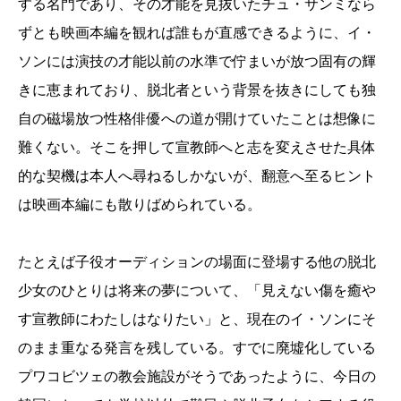
する名門であり、その才能を見抜いたチュ・サンミなら
ずとも映画本編を観れば誰もが直感できるように、イ・
ソンには演技の才能以前の水準で佇まいが放つ固有の輝
きに恵まれており、脱北者という背景を抜きにしても独
自の磁場放つ性格俳優への道が開けていたことは想像に
難くない。そこを押して宣教師へと志を変えさせた具体
的な契機は本人へ尋ねるしかないが、翻意へ至るヒント
は映画本編にも散りばめられている。
たとえば子役オーディションの場面に登場する他の脱北
少女のひとりは将来の夢について、「見えない傷を癒や
す宣教師にわたしはなりたい」と、現在のイ・ソンにそ
のまま重なる発言を残している。すでに廃墟化している
プワコビツェの教会施設がそうであったように、今日の