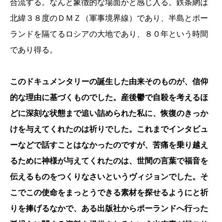
合流する。なんと象徴的な場面かと感じ入る。鉄条網は
北緯３８度のＤＭＺ（軍事境界線）であり、半島とポー
ランドを隔てるロシアの大地であり、８０年という時間
であり得る。
このドキュメンタリーの誕生した由来そのものが、信仰
的な理由に基づくものでした。産後鬱で自殺を考えるほ
どに深刻な状態まで追い詰められた私に、恢復のきっか
けを与えてくれたのは祈りでした。これまでインタビュ
ーなどで話すことはなかったのですが、苦痛を乗り越え
るために神様が与えてくれたのは、世間の言葉で福音を
伝えるものをつくりなさいというヴィジョンでした。そ
こでこの使命をまっとうできる素材を探せるようにと祈
りを捧げるなかで、ある出版社からポーランドへ行った