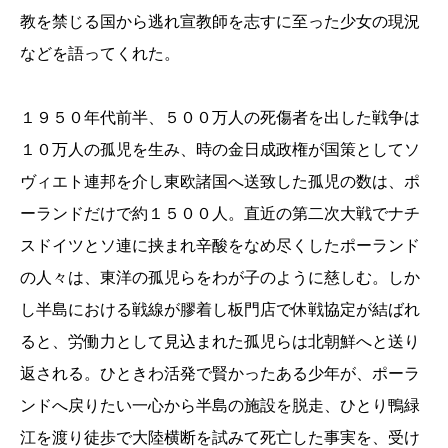
教を禁じる国から逃れ宣教師を志すに至った少女の現況
などを語ってくれた。
１９５０年代前半、５００万人の死傷者を出した戦争は
１０万人の孤児を生み、時の金日成政権が国策としてソ
ヴィエト連邦を介し東欧諸国へ送致した孤児の数は、ポ
ーランドだけで約１５００人。直近の第二次大戦でナチ
スドイツとソ連に挟まれ辛酸をなめ尽くしたポーランド
の人々は、東洋の孤児らをわが子のように慈しむ。しか
し半島における戦線が膠着し板門店で休戦協定が結ばれ
ると、労働力として見込まれた孤児らは北朝鮮へと送り
返される。ひときわ活発で賢かったある少年が、ポーラ
ンドへ戻りたい一心から半島の施設を脱走、ひとり鴨緑
江を渡り徒歩で大陸横断を試みて死亡した事実を、受け