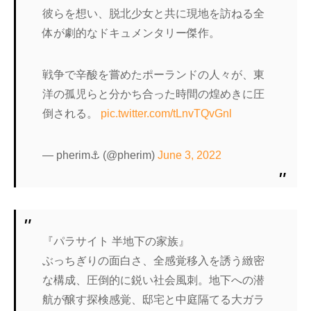
彼らを想い、脱北少女と共に現地を訪ねる全
体が劇的なドキュメンタリー傑作。
戦争で辛酸を嘗めたポーランドの人々が、東
洋の孤児らと分かち合った時間の煌めきに圧
倒される。
pic.twitter.com/tLnvTQvGnl
— pherim⚓ (@pherim)
June 3, 2022
『パラサイト 半地下の家族』
ぶっちぎりの面白さ、全感覚移入を誘う緻密
な構成、圧倒的に鋭い社会風刺。地下への潜
航が醸す探検感覚、邸宅と中庭隔てる大ガラ