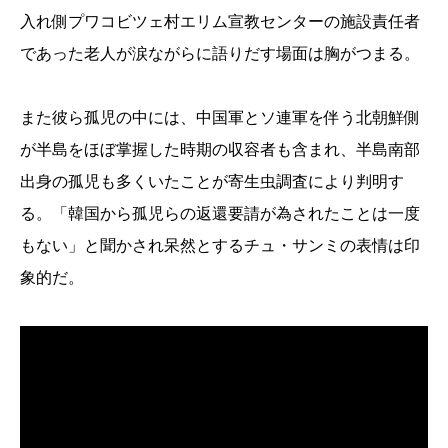
入れ側プワコビツェ村エリム宣教センターの施設責任者
であった老人が涙ながらに語りだす場面は胸がつまる。
また彼ら孤児の中には、中国軍とソ連軍を伴う北朝鮮側
が半島をほぼ掌握した時期の収容者も含まれ、半島南部
出身の孤児も多くいたことが寄生虫調査により判明す
る。「韓国から孤児らの返還要請が為されたことは一度
もない」と聞かされ呆然とするチュ・サンミの表情は印
象的だ。