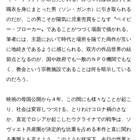
職衣を身にまとった男（ソン・ガンホ）に引き取られる
のだが、この男こそが陽気に児童売買をこなす〝ベイビ
ー・ブローカー〟であることがつづく場面で描かれる。
筆者には、主題において時代と場所を隔てた両作が互い
に地続きであるように感じられる。双方の作品世界の結
節点となるのが、国や政府でも一般のＮＰＯ機関でもな
く、教会という宗教施設であることは何を暗示している
のだろう。
映画の母国公開から４年。この間にも様々なことが起こ
り、社会は変容しつづける。とりわけコロナ禍のさな
か、直近でロシアが起こしたウクライナでの戦争は、ソ
ヴィエト共産圏が決定的な比重を占める本作と直に関わ
る事態とも言えよう。このような状況下、今日の世界と