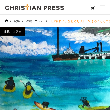

記事
連載・コラム
【夕暮れに、なお光あり】 できることとで
連載・コラム