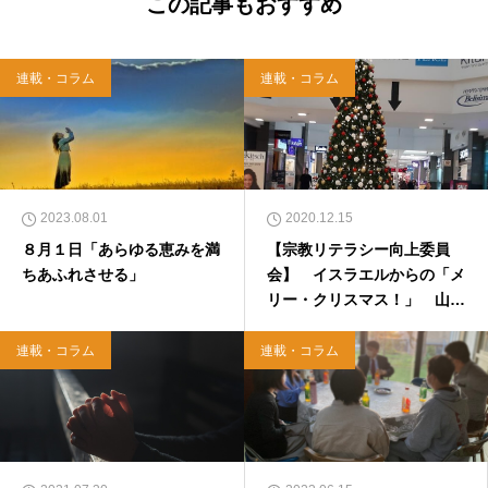
この記事もおすすめ
連載・コラム
連載・コラム
2023.08.01
2020.12.15
８月１日「あらゆる恵みを満
【宗教リテラシー向上委員
ちあふれさせる」
会】 イスラエルからの「メ
リー・クリスマス！」 山森
みか
連載・コラム
連載・コラム