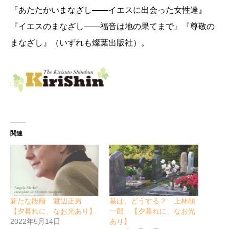
『あたたかいまなざし――イエスに出会った女性達』
『イエスのまなざし――福音は地の果てまで』『尊敬の
まなざし』（いずれも燦葉出版社）。
関連
新たな段階 渡辺正男
墓は、どうする？ 上林順
【夕暮れに、なお光あり】
一郎 【夕暮れに、なお光
2022年5月14日
あり】