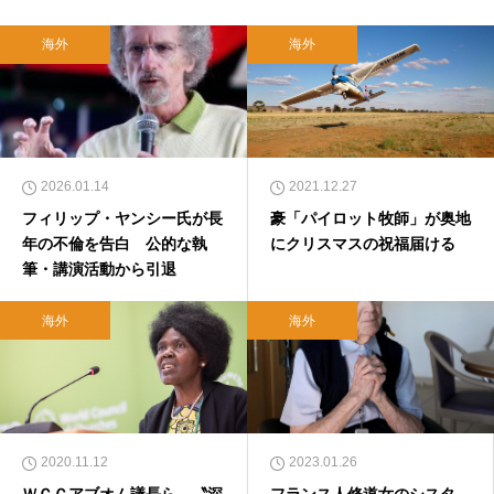
海外
海外
2026.01.14
2021.12.27
フィリップ・ヤンシー氏が長
豪「パイロット牧師」が奥地
年の不倫を告白 公的な執
にクリスマスの祝福届ける
筆・講演活動から引退
海外
海外
2020.11.12
2023.01.26