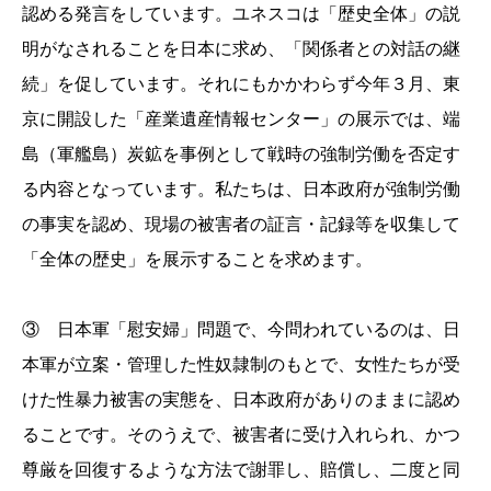
認める発言をしています。ユネスコは「歴史全体」の説
明がなされることを日本に求め、「関係者との対話の継
続」を促しています。それにもかかわらず今年３月、東
京に開設した「産業遺産情報センター」の展示では、端
島（軍艦島）炭鉱を事例として戦時の強制労働を否定す
る内容となっています。私たちは、日本政府が強制労働
の事実を認め、現場の被害者の証言・記録等を収集して
「全体の歴史」を展示することを求めます。
③ 日本軍「慰安婦」問題で、今問われているのは、日
本軍が立案・管理した性奴隷制のもとで、女性たちが受
けた性暴力被害の実態を、日本政府がありのままに認め
ることです。そのうえで、被害者に受け入れられ、かつ
尊厳を回復するような方法で謝罪し、賠償し、二度と同