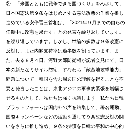
② 「米国とともに戦争できる国づくり」をめざして、
日本国憲法第９条をはじめとする憲法改悪の作業を推し
進めている安倍晋三首相は、「2021年９月までの自らの
任期中に改憲を果たす」との発言を繰り返しています。
を繰り返しています。しかし、世論の多数は９条改憲に
反対し、また内閣支持率は過半数を割っています。ま
た、去る８月４日、河野太郎防衛相が記者会見にて、日
本の新たなミサイル防衛、すなわち「敵基地攻撃能力」
問題について、韓国を含む周辺国の理解を得ることを不
要と発言したことは、東北アジアの軍事的緊張を増幅さ
せるものとして、私たちは強く抗議します。私たち日韓
プラットフォームは国内外の声を結集して、署名運動、
国際キャンペーンなどの活動を通して９条改憲反対の闘
いをさらに推し進め、９条の擁護を日韓の平和の中心的