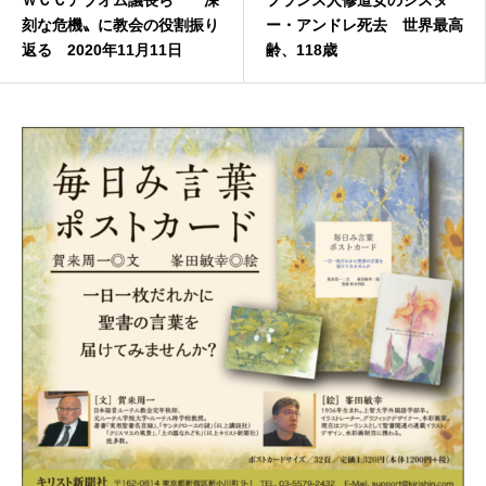
ＷＣＣアブオム議長ら 〝深
フランス人修道女のシスタ
刻な危機〟に教会の役割振り
ー・アンドレ死去 世界最高
返る 2020年11月11日
齢、118歳