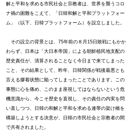
解と平和を求める市民社会と宗教者は、世界を襲うコロ
ナ禍の困難をこえて、「日韓和解と平和プラットフォー
ム」（以下、日韓プラットフォーム）を設立しました。
その設立の背景とは、75年前の８月15日敗戦にもかか
わらず、日本は「大日本帝国」による朝鮮植民地支配の
歴史責任が、清算されることなく今日まで来てしまった
こと、その結果として、昨年、日韓関係が戦後最悪とも
言える膠着状態に陥ってしまったことであります。この
事態に心を痛め、このまま座視してはならないという危
機意識から、今こそ歴史を直視し、その責任の内実を問
い直しつつ、日韓の和解と平和を求める連帯の架け橋を
構築しようとする決意が、日韓の市民社会と宗教者の間
で共有されました。