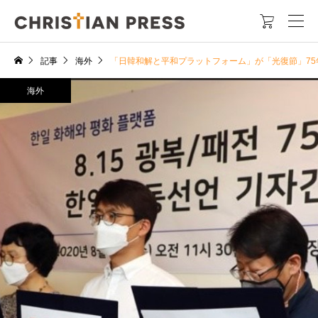

記事
海外
「日韓和解と平和プラットフォーム」が「光復節」75年
海外