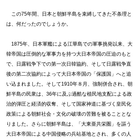
この75年間、日本と朝鮮半島を束縛してきた不条理と
は、何だったのでしょうか。
1875年、日本軍艦による江華島での軍事挑発以来、大
韓帝国は圧倒的な軍事力を持つ大日本帝国の圧迫のもと
で、日露戦争下での第一次日韓協約、そして日露戦争直
後の第二次協約によって大日本帝国の「保護国」へと追
い込まれました。そして1910年８月、強制併合され、朝
鮮半島の民衆は、36年に及ぶ過酷な植民地支配による政
治的弾圧と経済的収奪、そして国家神道に基づく皇民化
政策による朝鮮社会・文化の破壊の苦難を被ることとな
りました。さらに朝鮮半島は、「大東亜共栄圏」を謳う
大日本帝国による中国侵略の兵站基地とされ、多くの人