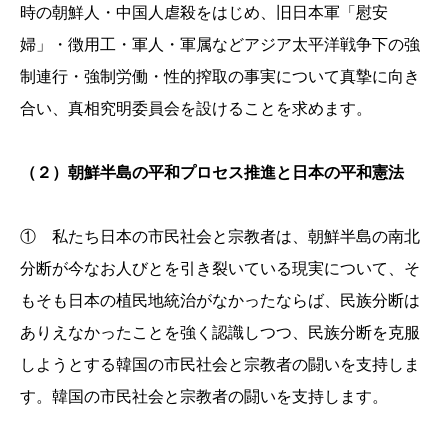
時の朝鮮人・中国人虐殺をはじめ、旧日本軍「慰安
婦」・徴用工・軍人・軍属などアジア太平洋戦争下の強
制連行・強制労働・性的搾取の事実について真摯に向き
合い、真相究明委員会を設けることを求めます。
（２）朝鮮半島の平和プロセス推進と日本の平和憲法
① 私たち日本の市民社会と宗教者は、朝鮮半島の南北
分断が今なお人びとを引き裂いている現実について、そ
もそも日本の植民地統治がなかったならば、民族分断は
ありえなかったことを強く認識しつつ、民族分断を克服
しようとする韓国の市民社会と宗教者の闘いを支持しま
す。韓国の市民社会と宗教者の闘いを支持します。