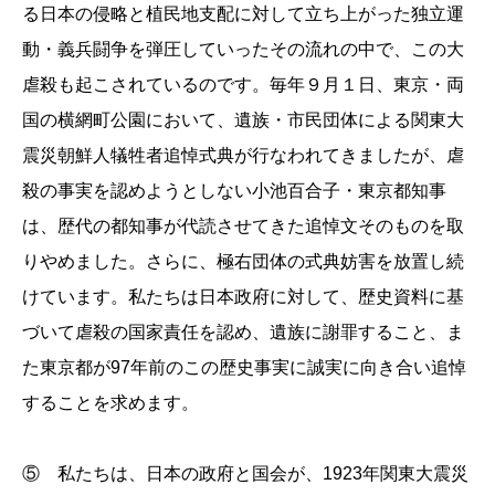
る日本の侵略と植民地支配に対して立ち上がった独立運
動・義兵闘争を弾圧していったその流れの中で、この大
虐殺も起こされているのです。毎年９月１日、東京・両
国の横網町公園において、遺族・市民団体による関東大
震災朝鮮人犠牲者追悼式典が行なわれてきましたが、虐
殺の事実を認めようとしない小池百合子・東京都知事
は、歴代の都知事が代読させてきた追悼文そのものを取
りやめました。さらに、極右団体の式典妨害を放置し続
けています。私たちは日本政府に対して、歴史資料に基
づいて虐殺の国家責任を認め、遺族に謝罪すること、ま
た東京都が97年前のこの歴史事実に誠実に向き合い追悼
することを求めます。
⑤ 私たちは、日本の政府と国会が、1923年関東大震災