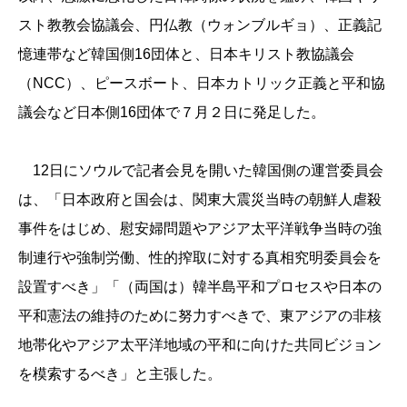
スト教教会協議会、円仏教（ウォンブルギョ）、正義記
憶連帯など韓国側16団体と、日本キリスト教協議会
（NCC）、ピースボート、日本カトリック正義と平和協
議会など日本側16団体で７月２日に発足した。
12日にソウルで記者会見を開いた韓国側の運営委員会
は、「日本政府と国会は、関東大震災当時の朝鮮人虐殺
事件をはじめ、慰安婦問題やアジア太平洋戦争当時の強
制連行や強制労働、性的搾取に対する真相究明委員会を
設置すべき」「（両国は）韓半島平和プロセスや日本の
平和憲法の維持のために努力すべきで、東アジアの非核
地帯化やアジア太平洋地域の平和に向けた共同ビジョン
を模索するべき」と主張した。