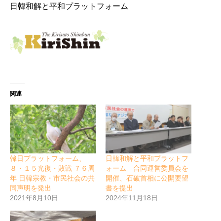
日韓和解と平和プラットフォーム
関連
韓日プラットフォーム、
日韓和解と平和プラットフ
８・１５光復・敗戦 ７６周
ォーム 合同運営委員会を
年 日韓宗教・市民社会の共
開催、石破首相に公開要望
同声明を発出
書を提出
2021年8月10日
2024年11月18日