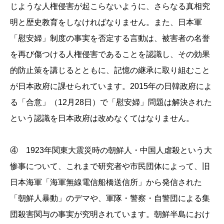
じような人権侵害が起こらないように、さらなる真相究
明と歴史教育をしなければなりません。また、日本軍
「慰安婦」制度の事実を否定する言動は、被害者の名誉
を再び傷つける人権侵害であることを認識し、その効果
的防止策を講じるとともに、記憶の継承に取り組むこと
が日本政府に課せられています。2015年の日韓政府によ
る「合意」（12月28日）で「慰安婦」問題は解決された
という認識を日本政府は改めなくてはなりません。
④ 1923年関東大震災時の朝鮮人・中国人虐殺という大
惨事について、これまで研究者や市民団体によって、旧
日本海軍「海軍無線電信船橋送信所」から発信された
「朝鮮人暴動」のデマや、軍隊・警察・自警団による集
団殺害関与の事実が究明されています。朝鮮半島におけ