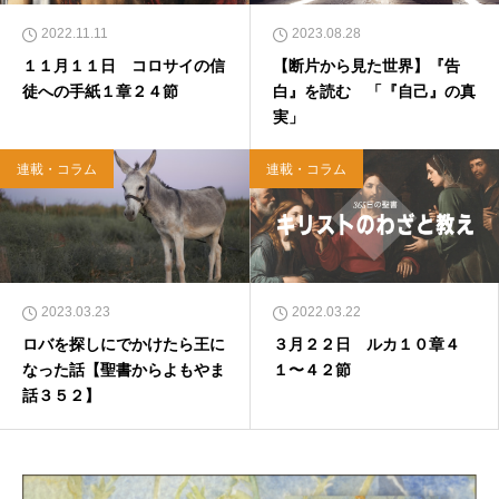
2022.11.11
2023.08.28
１１月１１日 コロサイの信
【断片から見た世界】『告
徒への手紙１章２４節
白』を読む 「『自己』の真
実」
連載・コラム
連載・コラム
2023.03.23
2022.03.22
ロバを探しにでかけたら王に
３月２２日 ルカ１０章４
なった話【聖書からよもやま
１〜４２節
話３５２】