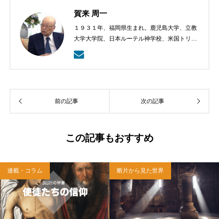
賀来 周一
１９３１年、福岡県生まれ。鹿児島大学、立教
大学大学院、日本ルーテル神学校、米国トリニ
ティー・ルーテル神学校卒業。日本福音ルーテ
ル教会牧師として、京都賀茂川、東京、札幌、
武蔵野教会を牧会。その後、ルーテル学院大学
教授を経て、現在、キリスト教カウンセリング
センター理事長。
前の記事
次の記事
この記事もおすすめ
連載・コラム
断片から見た世界