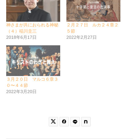
神さまが共におられる神秘
２月２７日 ルカ２４章２
（４）稲川圭三
５節
2018年6月17日
2022年2月27日
３月２０日 マルコ６章３
０〜４４節
2022年3月20日

