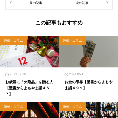
前の記事
次の記事
この記事もおすすめ
連載・コラム
連載・コラム
2023.12.28
2024.05.15
お歳暮に「欠陥品」を贈る人
お金の限界【聖書からよもや
【聖書からよもやま話４５
ま話４９１】
７】
連載・コラム
連載・コラム