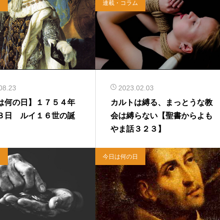
日
連載・コラム
08.23
2023.02.03
は何の日】１７５４年
カルトは縛る、まっとうな教
３日 ルイ１６世の誕
会は縛らない【聖書からよも
やま話３２３】
ム
今日は何の日