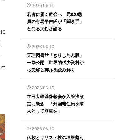
2026.06.11
若者に届く教会へ 元ICU教
員の有馬平吉氏が「聞き手」
となる大切さ語る
世に
４）
2026.06.10
れ
天理図書館「きりしたん版」
一挙公開 世界的稀少資料か
で生
ら受容と排斥を読み解く
2026.06.10
在日大韓基督教会が入管法改
定に懸念 「外国籍住民を隣
人として尊重を」
2026.06.10
仏教とキリスト教の垣根越え