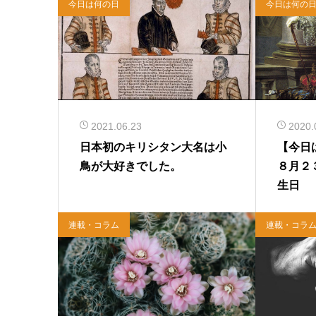
今日は何の日
今日は何の
2021.06.23
2020.
日本初のキリシタン大名は小
【今日
鳥が大好きでした。
８月２
生日
連載・コラム
連載・コラ