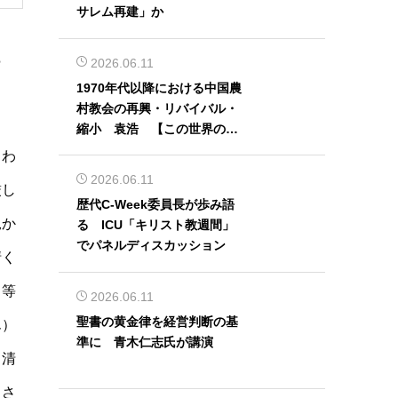
サレム再建」か
っ
2026.06.11
1970年代以降における中国農
村教会の再興・リバイバル・
縮小 袁浩 【この世界の片
隅から】
）わ
2026.06.11
厳し
歴代C-Week委員長が歩み語
況か
る ICU「キリスト教週間」
でパネルディスカッション
清く
と等
2026.06.11
聖書の黄金律を経営判断の基
ん）
準に 青木仁志氏が講演
。清
出さ