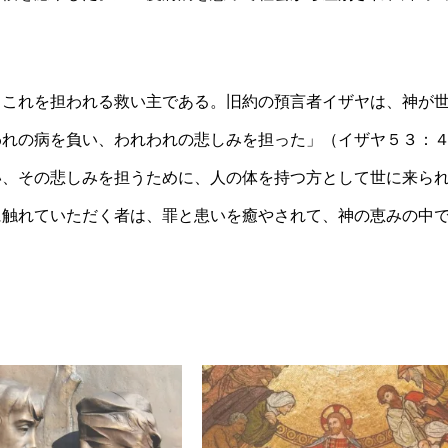
、これを担われる救い主である。旧約の預言者イザヤは、神が
われの病を負い、われわれの悲しみを担った」（イザヤ５３：
い、その悲しみを担うために、人の体を持つ方として世に来ら
に触れていただく者は、罪と患いを癒やされて、神の恵みの中