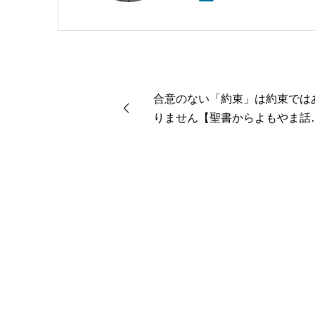
合意のない「約束」は約束では
りません【聖書からよもやま話
１４】