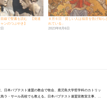
う目線で聖書を読む 【発達
８月６日「貧しい人は福音を告げ知ら
チャンのつぶやき】
れている」
2日
2023年8月6日
後、日本バプテスト連盟の教会で牧会、鹿児島大学哲学科のカトリッ
児島ラ・サール高校でも教える。日本バプテスト連盟宣教室主事、日
事を８年間務める。