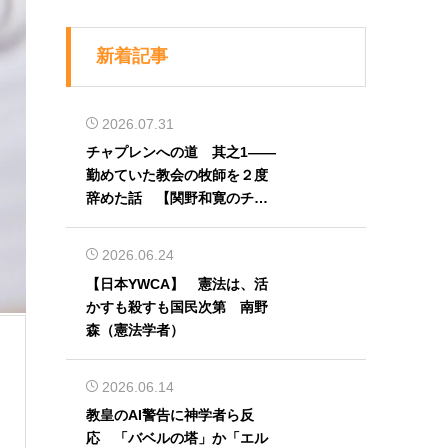
新着記事
2026.07.31
チャプレンへの道 其之1――
勤めていた教会の牧師を２度
辞めた話 【関野和寛のチャ
プレン奮闘記】第32回
2026.06.24
【日本YWCA】 憲法は、活
かすも殺すも国民次第 南野
森（憲法学者）
2026.06.14
教皇のAI警告に神学者ら反
応 「バベルの塔」か「エル