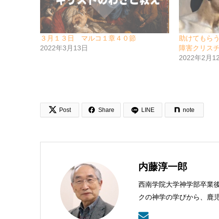
３月１３日 マルコ１章４０節
助けてもら
2022年3月13日
障害クリス
2022年2月1


Post
Share
LINE
note
内藤淳一郎
西南学院大学神学部卒業
クの神学の学びから、鹿
本バプテスト連盟常務理