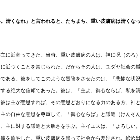
い。清くなれ」と言われると、たちまち、重い皮膚病は清くな
が主に近寄ってきた。当時、重い皮膚病の人は、神に呪（のろ
々に近づくことを禁じられた。だからその人は、ユダヤ社会の
のである。彼をしてこのような冒険をさせたのは、「悲惨な状
対する絶大な信頼であった。彼は、「主よ、御心ならば、私を
。彼は主が意思すれば、その意思どおりになる力のある方、神
、主の自由な意思を尊重して、「御心ならば」と謙遜（けんそ
は、主に対する謙遜と大胆さを学ぶ。主イエスは、「よろしい
て彼を癒やした。重い皮膚病を患って社会から差別され、締め