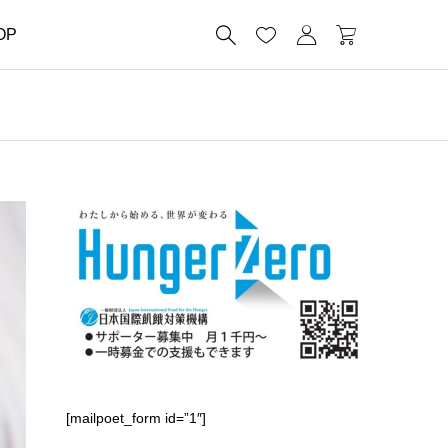




OP
[mailpoet_form id=”1″]