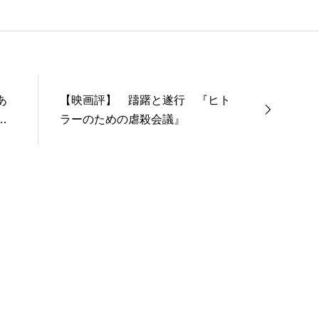
あ
【映画評】 躊躇と遂行 『ヒト
３
ラーのための虐殺会議』