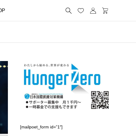




OP
[mailpoet_form id=”1″]