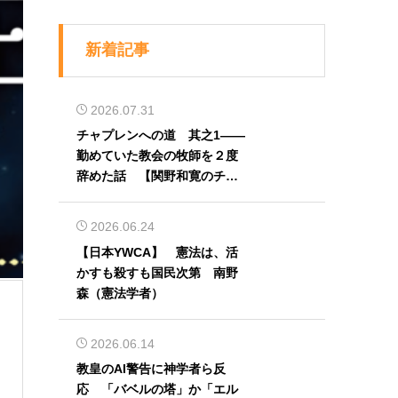
新着記事
2026.07.31
チャプレンへの道 其之1――
勤めていた教会の牧師を２度
辞めた話 【関野和寛のチャ
プレン奮闘記】第32回
2026.06.24
【日本YWCA】 憲法は、活
かすも殺すも国民次第 南野
森（憲法学者）
2026.06.14
教皇のAI警告に神学者ら反
応 「バベルの塔」か「エル