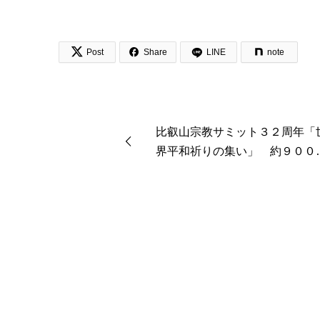


Post
Share
LINE
note
比叡山宗教サミット３２周年「
界平和祈りの集い」 約９００
が参加