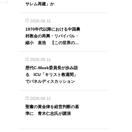
サレム再建」か
2026.06.11
1970年代以降における中国農
村教会の再興・リバイバル・
縮小 袁浩 【この世界の片
隅から】
2026.06.11
歴代C-Week委員長が歩み語
る ICU「キリスト教週間」
でパネルディスカッション
2026.06.11
聖書の黄金律を経営判断の基
準に 青木仁志氏が講演