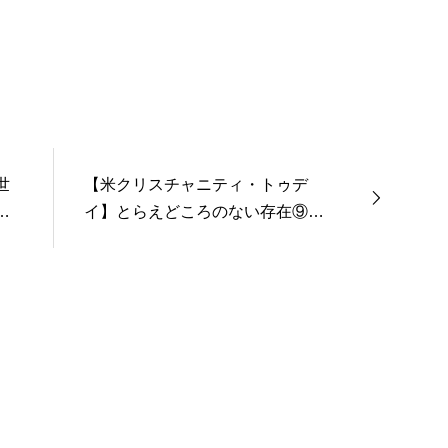
世
【米クリスチャニティ・トゥデ
人
イ】とらえどころのない存在⑨
もはや舞台のスターとなった説教
者（中編）