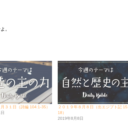
せよ。
３１日（詩編 104:1-35）
２０１９年８月８日（出エジプト記 15:
1日
18）
2019年8月8日