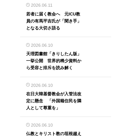
2026.06.11
若者に届く教会へ 元ICU教
員の有馬平吉氏が「聞き手」
となる大切さ語る
2026.06.10
天理図書館「きりしたん版」
一挙公開 世界的稀少資料か
ら受容と排斥を読み解く
2026.06.10
在日大韓基督教会が入管法改
定に懸念 「外国籍住民を隣
人として尊重を」
2026.06.10
仏教とキリスト教の垣根越え