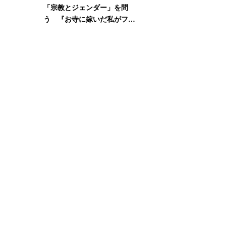
「宗教とジェンダー」を問
う 『お寺に嫁いだ私がフェ
ミニズムに出会って考えたこ
と』刊行記念イベント