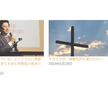
れている」とシンプルに感謝
６月２９日「偶像礼拝を避けなさい」
日本ＣＢＭＣ理事長の青木仁
2023年6月29日
会
0日