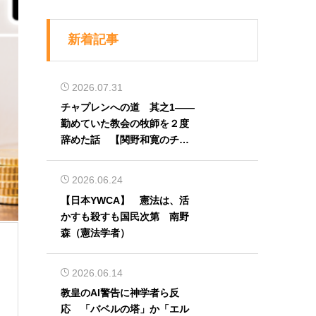
新着記事
2026.07.31
チャプレンへの道 其之1――
勤めていた教会の牧師を２度
辞めた話 【関野和寛のチャ
プレン奮闘記】第32回
2026.06.24
【日本YWCA】 憲法は、活
かすも殺すも国民次第 南野
森（憲法学者）
2026.06.14
教皇のAI警告に神学者ら反
応 「バベルの塔」か「エル