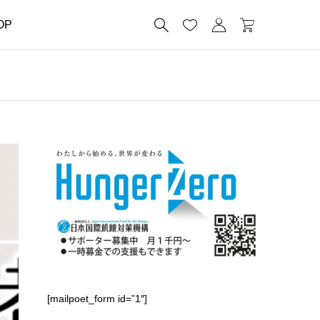




OP
[mailpoet_form id=”1″]