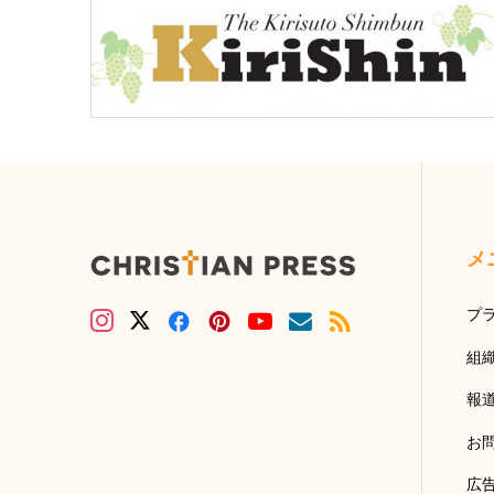
メ
プ
組
報
お
広