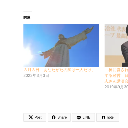
関連
３月３日「あなたがたの師は一人だけ」
「神に愛さ
2023年3月3日
する経営 
志さん講演
2019年9月3


Post
Share
LINE
note