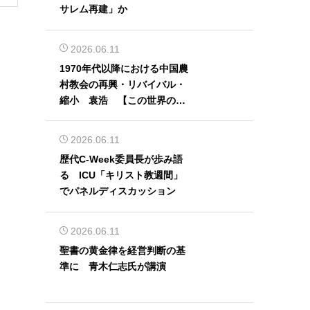
サレム再建」か
2026.06.11
1970年代以降における中国農
村教会の再興・リバイバル・
縮小 袁浩 【この世界の片
隅から】
2026.06.11
歴代C-Week委員長が歩み語
る ICU「キリスト教週間」
でパネルディスカッション
2026.06.11
聖書の黄金律を経営判断の基
準に 青木仁志氏が講演