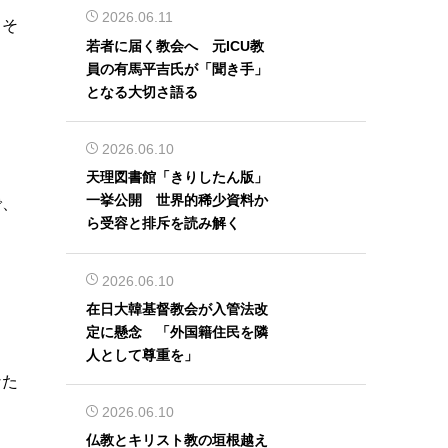
2026.06.11
。そ
若者に届く教会へ 元ICU教
員の有馬平吉氏が「聞き手」
となる大切さ語る
2026.06.10
天理図書館「きりしたん版」
一挙公開 世界的稀少資料か
で、
ら受容と排斥を読み解く
2026.06.10
在日大韓基督教会が入管法改
定に懸念 「外国籍住民を隣
人として尊重を」
なた
2026.06.10
仏教とキリスト教の垣根越え