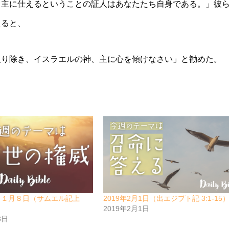
、主に仕えるということの証人はあなたたち自身である。」彼
えると、
取り除き、イスラエルの神、主に心を傾けなさい」と勧めた。
１１月８日（サムエル記上
2019年2月1日（出エジプト記 3:1-15
2019年2月1日
8日