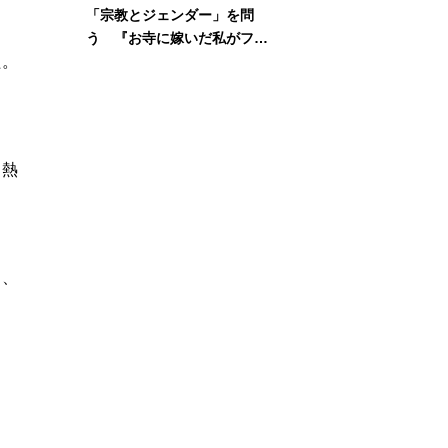
「宗教とジェンダー」を問
う 『お寺に嫁いだ私がフェ
た。
ミニズムに出会って考えたこ
と』刊行記念イベント
、熱
し、