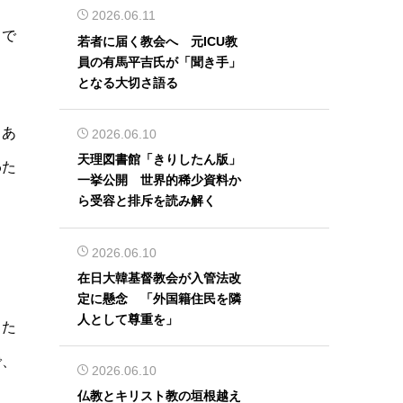
2026.06.11
トで
若者に届く教会へ 元ICU教
員の有馬平吉氏が「聞き手」
となる大切さ語る
、あ
2026.06.10
天理図書館「きりしたん版」
わた
一挙公開 世界的稀少資料か
ら受容と排斥を読み解く
2026.06.10
在日大韓基督教会が入管法改
定に懸念 「外国籍住民を隣
人として尊重を」
した
で、
2026.06.10
仏教とキリスト教の垣根越え