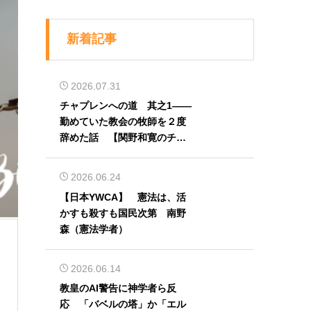
新着記事
2026.07.31
チャプレンへの道 其之1――
勤めていた教会の牧師を２度
辞めた話 【関野和寛のチャ
プレン奮闘記】第32回
2026.06.24
【日本YWCA】 憲法は、活
かすも殺すも国民次第 南野
森（憲法学者）
2026.06.14
教皇のAI警告に神学者ら反
応 「バベルの塔」か「エル