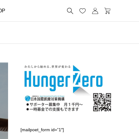




OP
[mailpoet_form id=”1″]