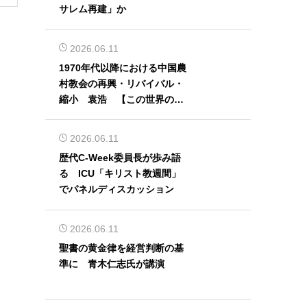
サレム再建」か
2026.06.11
1970年代以降における中国農
村教会の再興・リバイバル・
縮小 袁浩 【この世界の片
隅から】
2026.06.11
歴代C-Week委員長が歩み語
る ICU「キリスト教週間」
でパネルディスカッション
2026.06.11
聖書の黄金律を経営判断の基
準に 青木仁志氏が講演