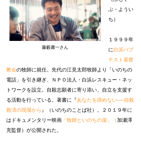
ぶ・ようい
ち）
１９９９年
藤藪庸一さん
に
白浜バプ
テスト基督
教会
の牧師に就任。先代の江見太郎牧師より「いのちの
電話」を引き継ぎ、ＮＰＯ法人・白浜レスキュー・ネッ
トワークを設立。自殺志願者に寄り添い、自立を支援す
る活動を行っている。著書に『
あなたを諦めない──自殺
救済の現場から
』（いのちのことば社）。２０１９年に
はドキュメンタリー映画
「牧師といのちの崖」（
加瀬澤
充監督）が公開された。