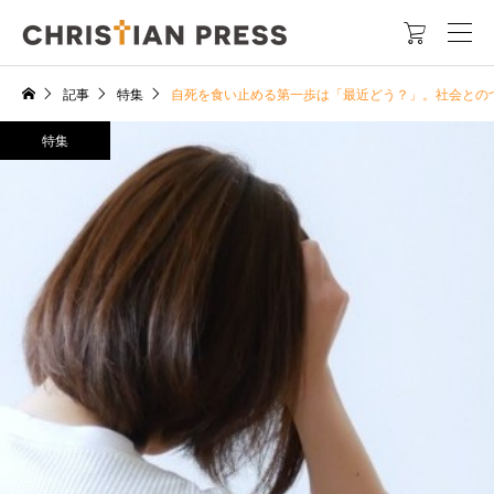

記事
特集
自死を食い止める第一歩は「最近どう？」。社会との
特集