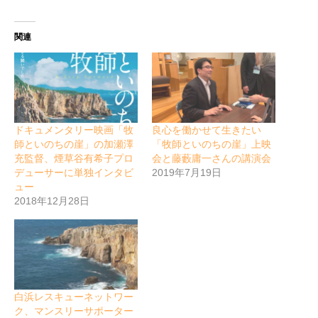
関連
ドキュメンタリー映画「牧
良心を働かせて生きたい
師といのちの崖」の加瀬澤
「牧師といのちの崖」上映
充監督、煙草谷有希子プロ
会と藤藪庸一さんの講演会
デューサーに単独インタビ
2019年7月19日
ュー
2018年12月28日
白浜レスキューネットワー
ク、マンスリーサポーター