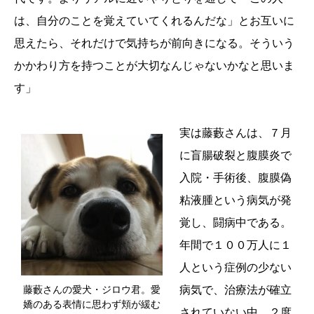
は、自分のことを覚えていてくれるんだな」とお互いに
思えたら、それだけで気持ちが前向きになる。そういう
かかわり方を持つことが大切なんじゃないかなと思いま
す」
実は藤藪さんは、７月
に盲腸破裂と腹膜炎で
入院・手術後、腹膜偽
粘液腫という病気が発
覚し、闘病中である。
年間で１００万人に１
人という症例の少ない
藤藪さんの愛犬・ジロウ君。愛
病気で、治療法が確立
嬌のある表情に思わず頬が緩む
されていない中、２度