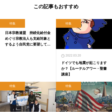
この記事もおすすめ
特集
特集
2020.06.26
日本宗教連盟 持続化給付金
めぐり宗教法人も支給対象と
するよう自民党に要望してい
た経緯を公開 2020年6月26
日
2022.03.20
ドイツでも地震が起こります
か？【ルーテルアワー・聖書
講座】
特集
特集