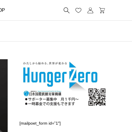




OP
[mailpoet_form id=”1″]