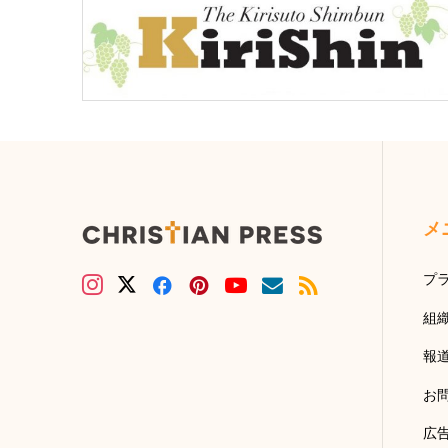
メ
プ
組
報
お
広