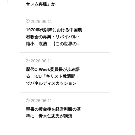
サレム再建」か
2026.06.11
1970年代以降における中国農
村教会の再興・リバイバル・
縮小 袁浩 【この世界の片
隅から】
2026.06.11
歴代C-Week委員長が歩み語
る ICU「キリスト教週間」
でパネルディスカッション
2026.06.11
聖書の黄金律を経営判断の基
準に 青木仁志氏が講演