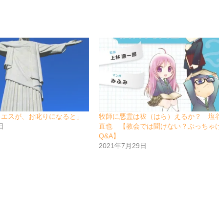
イエスが、お叱りになると」
牧師に悪霊は祓（はら）えるか？ 塩
日
直也 【教会では聞けない？ぶっちゃ
Q&A】
2021年7月29日