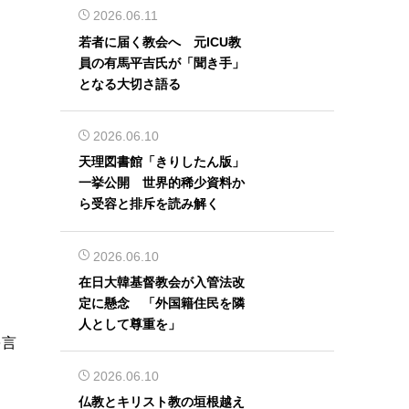
2026.06.11
若者に届く教会へ 元ICU教
員の有馬平吉氏が「聞き手」
となる大切さ語る
2026.06.10
天理図書館「きりしたん版」
一挙公開 世界的稀少資料か
ら受容と排斥を読み解く
2026.06.10
在日大韓基督教会が入管法改
定に懸念 「外国籍住民を隣
人として尊重を」
を言
2026.06.10
仏教とキリスト教の垣根越え