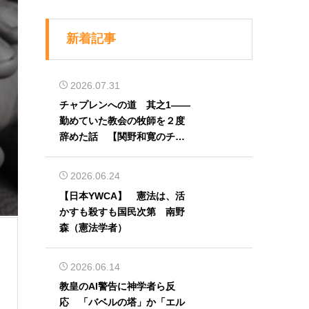
新着記事
2026.07.31
チャプレンへの道 其之1――
勤めていた教会の牧師を２度
辞めた話 【関野和寛のチャ
プレン奮闘記】第32回
2026.06.24
【日本YWCA】 憲法は、活
かすも殺すも国民次第 南野
森（憲法学者）
2026.06.14
教皇のAI警告に神学者ら反
応 「バベルの塔」か「エル