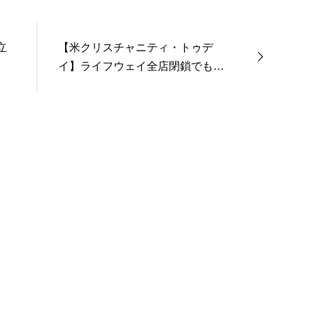
立
【米クリスチャニティ・トゥデ
イ】ライフウェイ全店閉鎖でも、
キリスト教書籍を置く店舗は増え
ている（対訳）