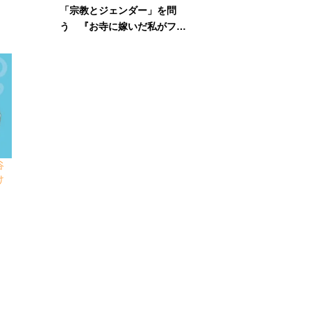
「宗教とジェンダー」を問
う 『お寺に嫁いだ私がフェ
ミニズムに出会って考えたこ
と』刊行記念イベント
谷
け